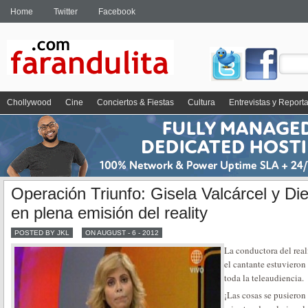
Home
Twitter
Facebook
Chollywood
Cine
Conciertos & Fiestas
Cultura
Entrevistas y Report
Operación Triunfo: Gisela Valcárcel y Di
en plena emisión del reality
POSTED BY JKL
ON AUGUST - 6 - 2012
La conductora del real
el cantante estuvieron
toda la teleaudiencia.
¡Las cosas se pusieron