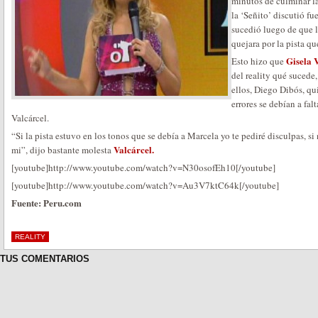
minutos de culminar la
la ‘Señito’ discutió f
sucedió luego de que 
quejara por la pista q
Gisela 
Esto hizo que
del reality qué sucede,
ellos, Diego Dibós, qu
errores se debían a fal
Valcárcel.
“Si la pista estuvo en los tonos que se debía a Marcela yo te pediré disculpas, si
Valcárcel.
mi”, dijo bastante molesta
[youtube]http://www.youtube.com/watch?v=N30osofEh10[/youtube]
[youtube]http://www.youtube.com/watch?v=Au3V7ktC64k[/youtube]
Fuente: Peru.com
REALITY
TUS COMENTARIOS