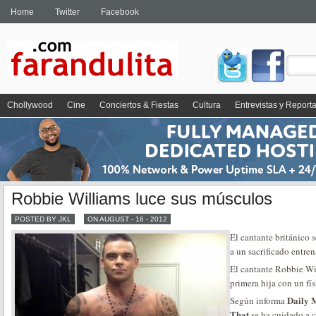
Home
Twitter
Facebook
Chollywood
Cine
Conciertos & Fiestas
Cultura
Entrevistas y Report
Robbie Williams luce sus músculos
POSTED BY JKL
ON AUGUST - 16 - 2012
El cantante británico 
a un sacrificado entre
El cantante Robbie Wil
primera hija con un fís
Daily 
Según informa
That
se ha cuidado a 