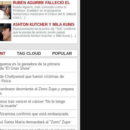
RUBÉN AGUIRRE FALLECIÓ EL
PROFESOR JIRAFALES DE EL
Rubén Aguirre, más conocido como el
‘Profesor Jirafales’ en el programa
CHAVO DEL 8
humorístico mexicano el Chavo del 8, falleció
a los […]
ASHTON KUTCHER Y MILA KUNIS
ESPERAN A SU SEGUNDO HIJO
Representante de la actriz de “Ted” confirmó
que la pareja de actores serán papás
nuevamente Ashton Kutcher y Mila Kunis […]
ENT
TAG CLOUD
POPULAR
igueroa es la ganadora de la primera
da “El Gran Show”
 de Chollywood que fueron víctimas de
 física
Zambrano desmiente al Zorro Zupe y prepara
a
sso tras vencer el cáncer “No le tengo
la muerte”
a Alzamora confirmó que está embarazada
ul Santa María demandará al ”Zorro” Zupe