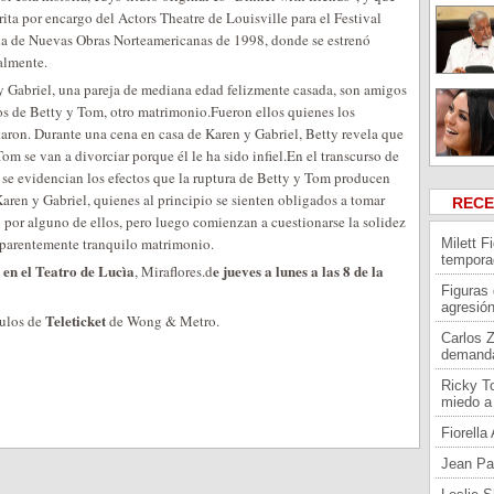
rita por encargo del Actors Theatre de Louisville para el Festival
 de Nuevas Obras Norteamericanas de 1998, donde se estrenó
lmente.
y Gabriel, una pareja de mediana edad felizmente casada, son amigos
os de Betty y Tom, otro matrimonio.Fueron ellos quienes los
taron. Durante una cena en casa de Karen y Gabriel, Betty revela que
Tom se van a divorciar porque él le ha sido infiel.En el transcurso de
a se evidencian los efectos que la ruptura de Betty y Tom producen
aren y Gabriel, quienes al principio se sienten obligados a tomar
REC
 por alguno de ellos, pero luego comienzan a cuestionarse la solidez
aparentemente tranquilo matrimonio.
Milett F
tempora
 en el Teatro de Lucìa
e jueves a lunes a las 8 de la
, Miraflores.d
Figuras
agresión
Teleticket
dulos de
de Wong & Metro.
Carlos 
demand
Ricky To
miedo a 
Fiorell
Jean Pa