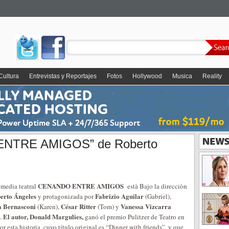
Cultura
Entrevistas y Reportajes
Fotos
Hollywood
Musica
Reality
NTRE AMIGOS” de Roberto
CENANDO ENTRE AMIGOS
omedia teatral
està Bajo la direcciòn
erto Ángeles
Fabrizio Aguilar
y protagonizada por
(Gabriel),
a Bernasconi
César Ritter
Vanessa Vizcarra
(Karen),
(Tom) y
El autor, Donald Margulies,
).
ganó el premio Pulitzer de Teatro en
r esta historia, cuyo título original es “Dinner with friends”, y que