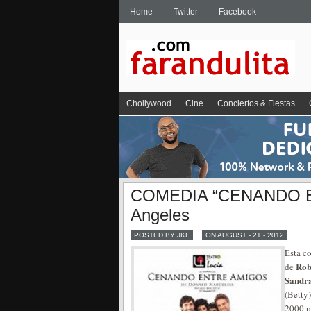
Home
Twitter
Facebook
Chollywood
Cine
Conciertos & Fiestas
COMEDIA “CENANDO E
Angeles
POSTED BY JKL
ON AUGUST - 21 - 2012
Esta c
Rob
de
Sandr
(Betty
2000 po