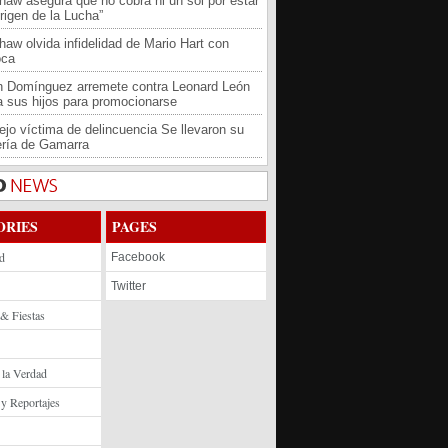
haw asegura que no cobra ni un sol por estar
rigen de la Lucha”
haw olvida infidelidad de Mario Hart con
oca
an Domínguez arremete contra Leonard León
 a sus hijos para promocionarse
jo víctima de delincuencia Se llevaron su
ría de Gamarra
ORIES
PAGES
d
Facebook
Twitter
 & Fiestas
 la Verdad
 y Reportajes