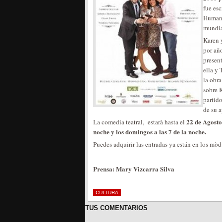
fue esc
Humana
mundia
Karen 
por añ
presen
ella y 
la obr
sobre K
partido
de su 
22 de Agosto
La comedia teatral, estarà hasta el
noche y los domingos a las 7 de la noche.
Puedes adquirir las entradas ya están en los mò
Prensa: Mary Vizcarra Silva
CULTURA
TUS COMENTARIOS