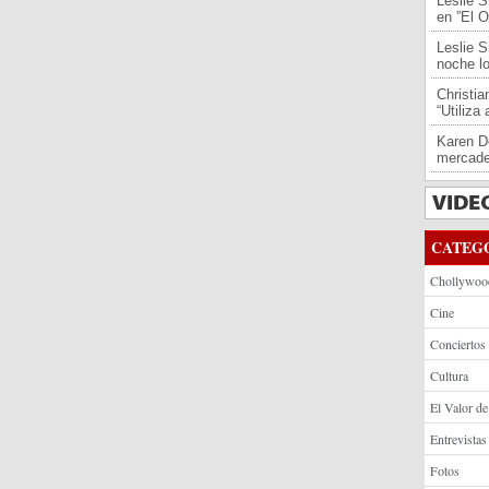
Leslie S
en ”El O
Leslie S
noche l
Christi
“Utiliza
Karen De
mercade
CATEG
Chollywoo
Cine
Conciertos
Cultura
El Valor de
Entrevistas
Fotos