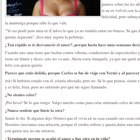
puntos sobre las íes af
si su ex volvió con la
felicidad, pero subray
la mantenga porque sabe lo que vale.
“Yo no perdí pero mira tú (Carlos) lo que ya no tendrás entre tus brazos. Sé qu
quiera, regresará”, dice muy segura la pelirroja.
¿Tan rápido se te desvaneció el amor?, porque hasta hace unas semanas de
Cuando uno ama tiene que luchar contra víboras, conductores de espectáculos y
tiene un límite y dices: esto no va más. Ahora estoy tranquila, ya que me quité 
feliz con quien quiera.
Parece que estás dolida, porque Carlos se fue de viaje con Vernis y al parecer
(ríe) Si hubiera estado con él, estaría afectada, pero no. Sé lo que piensa, siente 
y es feliz, bien, pero no entiendo por qué me sigue llamando.
¿No sientes celos?
¡Por favor! Sé lo que tengo. Valgo mucho como para estar sintiendo celos de otra
¿Nunca sentiste que fuiste la otra?
Jamás lo fui. Si alguien dijo (Vernis) que él vivía en su casa cuando sus cosas es
Nosotros iniciamos una relación, porque él estaba soltero y quería darse una n
con quien sea, no me interesa.
¿Terminaste porque se acabó el amor o hay otro en tu vida?