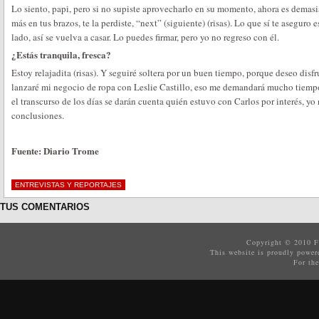
Lo siento, papi, pero si no supiste aprovecharlo en su momento, ahora es demasia
más en tus brazos, te la perdiste, “next” (siguiente) (risas). Lo que sí te aseguro 
lado, así se vuelva a casar. Lo puedes firmar, pero yo no regreso con él.
¿Estás tranquila, fresca?
Estoy relajadita (risas). Y seguiré soltera por un buen tiempo, porque deseo disf
lanzaré mi negocio de ropa con Leslie Castillo, eso me demandará mucho tiempo
el transcurso de los días se darán cuenta quién estuvo con Carlos por interés, yo
conclusiones.
Fuente: Diario Trome
ENTREVISTAS Y REPORTAJES
TUS COMENTARIOS
Copyright © 2010
F
This website is proudly powe
For the