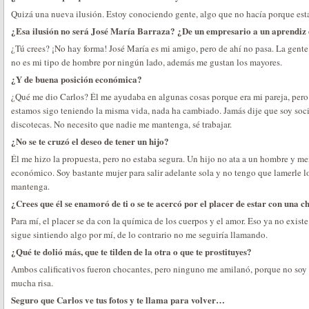
Quizá una nueva ilusión. Estoy conociendo gente, algo que no hacía porque est
¿Esa ilusión no será José María Barraza? ¿De un empresario a un aprendiz
¿Tú crees? ¡No hay forma! José María es mi amigo, pero de ahí no pasa. La gent
no es mi tipo de hombre por ningún lado, además me gustan los mayores.
¿Y de buena posición económica?
¿Qué me dio Carlos? Él me ayudaba en algunas cosas porque era mi pareja, pero 
estamos sigo teniendo la misma vida, nada ha cambiado. Jamás dije que soy soci
discotecas. No necesito que nadie me mantenga, sé trabajar.
¿No se te cruzó el deseo de tener un hijo?
Él me hizo la propuesta, pero no estaba segura. Un hijo no ata a un hombre y men
económico. Soy bastante mujer para salir adelante sola y no tengo que lamerle l
mantenga.
¿Crees que él se enamoró de ti o se te acercó por el placer de estar con una c
Para mí, el placer se da con la química de los cuerpos y el amor. Eso ya no exist
sigue sintiendo algo por mí, de lo contrario no me seguiría llamando.
¿Qué te dolió más, que te tilden de la otra o que te prostituyes?
Ambos calificativos fueron chocantes, pero ninguno me amilanó, porque no soy
mucha risa.
Seguro que Carlos ve tus fotos y te llama para volver…