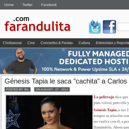
Home
Twitter
Facebook
Chollywood
Cine
Conciertos & Fiestas
Cultura
Entrevistas y Report
Génesis Tapia le saca ”cachita” a Carlo
POSTED BY JKL
ON AUGUST - 27 - 2012
La pelirroja
dice que
para volver, pero ella 
Génesis Tapia,
a sus 2
romper su relación co
no vuelve con él, a pe
llamándola. Ahora que 