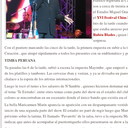
Plástico regresara al C
son a cerca de treinta 
el Estadio Miguel Gra
XVI Festival Chim
el
tres de la tarde cuando
que estaba ansioso por
Rubén Blades ,
quien 
sorpresa.
Con el puntero marcando las cinco de la tarde, la primera orquesta en subir a l
Creación , que atrapó rápidamente a todos los presentes con su emblemático y p
TIMBA PERUANA
Ya pasadas las 6 de la tarde, subió a escena la orquesta Mayimbe , que empezó a 
de los platillos y tambores. Las cervezas iban y venían, y ya se divisaba un pa
chalaco a la espera de los artistas internacionales.
Luego le tocó el turno a los salseros de N’Samble , quienes hicieron derramar má
el tema ‘Te Extraño’, entre otros temas como parte del show en el estadio del cl
colores se rencontraban en un escenario donde el único bando que existía era el d
La bella Maricarmen Marín aparecía su aparición con un despampanante vestido
inicio de una segunda parte del show. El estadio no paró de rugir luego que Marí
próximo sobre la tarima. El llamado ‘Pavarotti’ de la salsa, tuvo a la orquesta
indicar, que antes de acompañar al puertorriqueño ellos presentaron su show a la