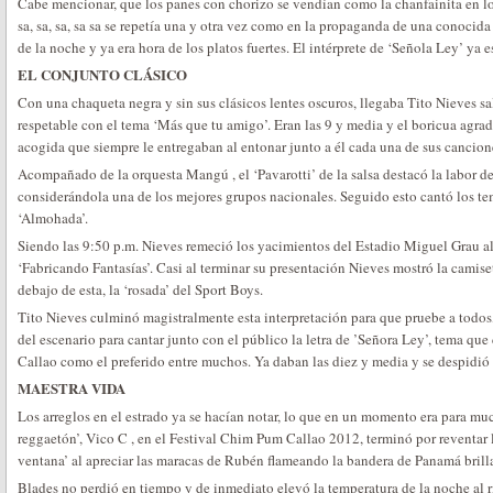
Cabe mencionar, que los panes con chorizo se vendían como la chanfainita en los
sa, sa, sa, sa sa se repetía una y otra vez como en la propaganda de una conocida 
de la noche y ya era hora de los platos fuertes. El intérprete de ‘Señola Ley’ ya e
EL CONJUNTO CLÁSICO
Con una chaqueta negra y sin sus clásicos lentes oscuros, llegaba Tito Nieves sa
respetable con el tema ‘Más que tu amigo’. Eran las 9 y media y el boricua agrad
acogida que siempre le entregaban al entonar junto a él cada una de sus cancion
Acompañado de la orquesta Mangú , el ‘Pavarotti’ de la salsa destacó la labor d
considerándola una de los mejores grupos nacionales. Seguido esto cantó los tem
‘Almohada’.
Siendo las 9:50 p.m. Nieves remeció los yacimientos del Estadio Miguel Grau a
‘Fabricando Fantasías’. Casi al terminar su presentación Nieves mostró la camise
debajo de esta, la ‘rosada’ del Sport Boys.
Tito Nieves culminó magistralmente esta interpretación para que pruebe a todos,
del escenario para cantar junto con el público la letra de ’Señora Ley’, tema que 
Callao como el preferido entre muchos. Ya daban las diez y media y se despidi
MAESTRA VIDA
Los arreglos en el estrado ya se hacían notar, lo que en un momento era para muc
reggaetón’, Vico C , en el Festival Chim Pum Callao 2012, terminó por reventar la 
ventana’ al apreciar las maracas de Rubén flameando la bandera de Panamá brill
Blades no perdió en tiempo y de inmediato elevó la temperatura de la noche al r