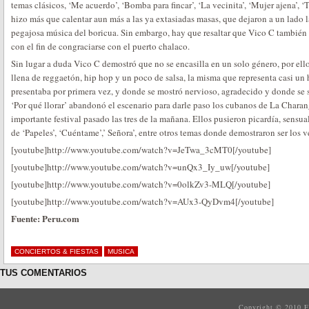
temas clásicos, ‘Me acuerdo’, ‘Bomba para fincar’, ‘La vecinita’, ‘Mujer ajena’, ‘
hizo más que calentar aun más a las ya extasiadas masas, que dejaron a un lado la
pegajosa música del boricua. Sin embargo, hay que resaltar que Vico C también n
con el fin de congraciarse con el puerto chalaco.
Sin lugar a duda Vico C demostró que no se encasilla en un solo género, por ello
llena de reggaetón, hip hop y un poco de salsa, la misma que representa casi un
presentaba por primera vez, y donde se mostró nervioso, agradecido y donde se 
‘Por qué llorar’ abandonó el escenario para darle paso los cubanos de La Charan
importante festival pasado las tres de la mañana. Ellos pusieron picardía, sensu
de ‘Papeles’, ‘Cuéntame’,’ Señora’, entre otros temas donde demostraron ser los v
[youtube]http://www.youtube.com/watch?v=JeTwa_3cMT0[/youtube]
[youtube]http://www.youtube.com/watch?v=unQx3_Iy_uw[/youtube]
[youtube]http://www.youtube.com/watch?v=0olkZv3-MLQ[/youtube]
[youtube]http://www.youtube.com/watch?v=AUx3-QyDvm4[/youtube]
Fuente: Peru.com
CONCIERTOS & FIESTAS
MUSICA
TUS COMENTARIOS
Copyright © 2010
F