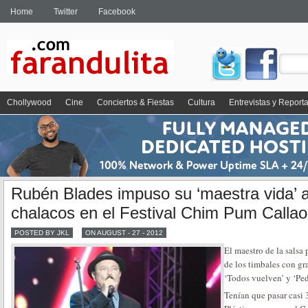
Home
Twitter
Facebook
Chollywood
Cine
Conciertos & Fiestas
Cultura
Entrevistas y Report
Rubén Blades impuso su ‘maestra vida’ 
chalacos en el Festival Chim Pum Calla
POSTED BY JKL
ON AUGUST - 27 - 2012
El maestro de la salsa 
de los timbales con gr
‘Todos vuelven’ y ‘Ped
Tenían que pasar casi 