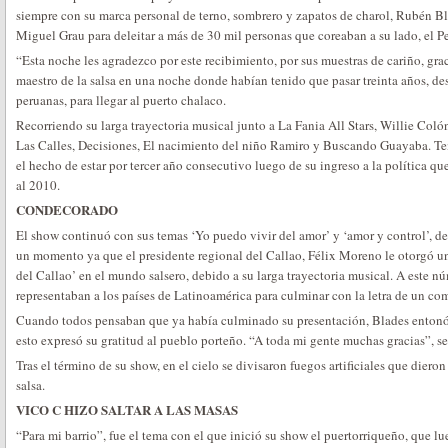
siempre con su marca personal de terno, sombrero y zapatos de charol, Rubén Bl
Miguel Grau para deleitar a más de 30 mil personas que coreaban a su lado, el P
“Esta noche les agradezco por este recibimiento, por sus muestras de cariño, grac
maestro de la salsa en una noche donde habían tenido que pasar treinta años, des
peruanas, para llegar al puerto chalaco.
Recorriendo su larga trayectoria musical junto a La Fania All Stars, Willie Coló
Las Calles, Decisiones, El nacimiento del niño Ramiro y Buscando Guayaba. T
el hecho de estar por tercer año consecutivo luego de su ingreso a la política q
al 2010.
CONDECORADO
El show continuó con sus temas ‘Yo puedo vivir del amor’ y ‘amor y control’, de
un momento ya que el presidente regional del Callao, Félix Moreno le otorgó
del Callao’ en el mundo salsero, debido a su larga trayectoria musical. A este 
representaban a los países de Latinoamérica para culminar con la letra de un c
Cuando todos pensaban que ya había culminado su presentación, Blades entonó
esto expresó su gratitud al pueblo porteño. “A toda mi gente muchas gracias”, se
Tras el término de su show, en el cielo se divisaron fuegos artificiales que dieron
salsa.
VICO C HIZO SALTAR A LAS MASAS
“Para mi barrio”, fue el tema con el que inició su show el puertorriqueño, que l