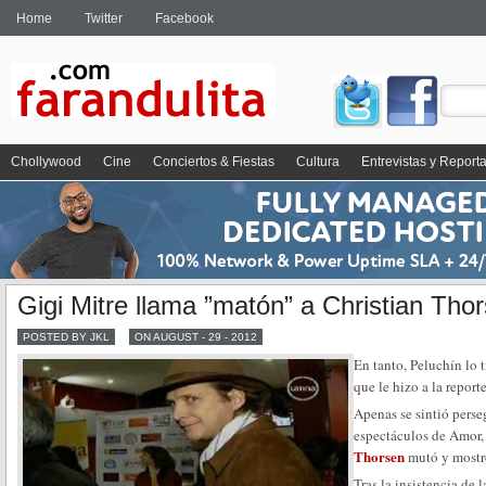
Home
Twitter
Facebook
Chollywood
Cine
Conciertos & Fiestas
Cultura
Entrevistas y Report
Gigi Mitre llama ”matón” a Christian Tho
POSTED BY JKL
ON AUGUST - 29 - 2012
En tanto, Peluchín lo 
que le hizo a la repor
Apenas se sintió pers
espectáculos de Amor,
Thorsen
mutó y mostró
Tras la insistencia de 