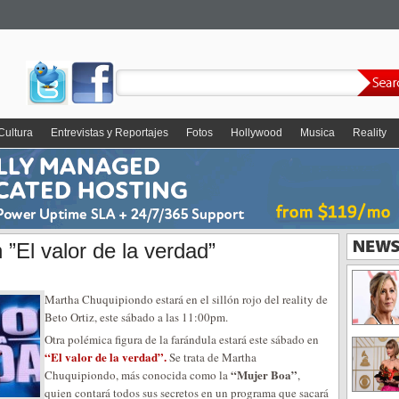
Cultura
Entrevistas y Reportajes
Fotos
Hollywood
Musica
Reality
 ”El valor de la verdad”
Martha Chuquipiondo estará en el sillón rojo del reality de
Beto Ortiz, este sábado a las 11:00pm.
Otra polémica figura de la farándula estará este sábado en
“El valor de la verdad”.
Se trata de Martha
“Mujer Boa”
Chuquipiondo, más conocida como la
,
quien contará todos sus secretos en un programa que sacará