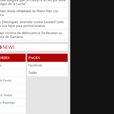
haw asegura que no cobra ni un sol por estar
rigen de la Lucha”
haw olvida infidelidad de Mario Hart con
oca
an Domínguez arremete contra Leonard León
 a sus hijos para promocionarse
jo víctima de delincuencia Se llevaron su
ría de Gamarra
ORIES
PAGES
d
Facebook
Twitter
 & Fiestas
 la Verdad
 y Reportajes