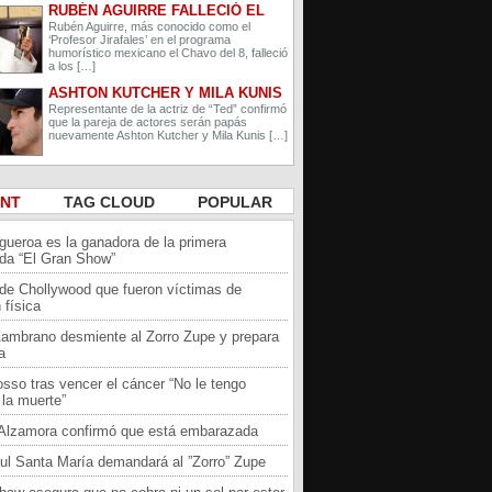
RUBÉN AGUIRRE FALLECIÓ EL
PROFESOR JIRAFALES DE EL
Rubén Aguirre, más conocido como el
‘Profesor Jirafales’ en el programa
CHAVO DEL 8
humorístico mexicano el Chavo del 8, falleció
a los […]
ASHTON KUTCHER Y MILA KUNIS
ESPERAN A SU SEGUNDO HIJO
Representante de la actriz de “Ted” confirmó
que la pareja de actores serán papás
nuevamente Ashton Kutcher y Mila Kunis […]
ENT
TAG CLOUD
POPULAR
igueroa es la ganadora de la primera
da “El Gran Show”
 de Chollywood que fueron víctimas de
 física
Zambrano desmiente al Zorro Zupe y prepara
a
sso tras vencer el cáncer “No le tengo
la muerte”
a Alzamora confirmó que está embarazada
ul Santa María demandará al ”Zorro” Zupe