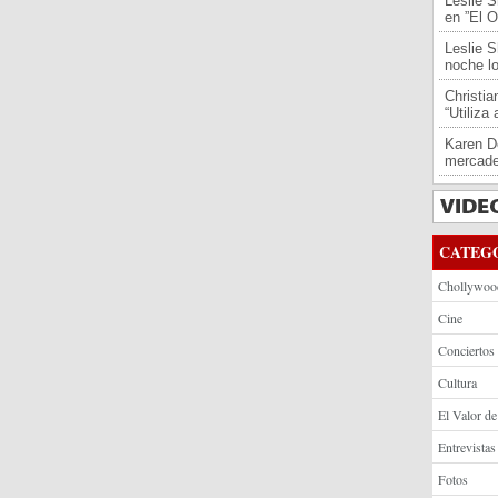
Leslie S
en ”El O
Leslie S
noche l
Christi
“Utiliza
Karen De
mercade
CATEG
Chollywoo
Cine
Conciertos
Cultura
El Valor de
Entrevistas
Fotos