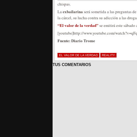
chispas.
exbailarina
La
será sometida a las preguntas de 
la cárcel, su lucha contra su adicción a las drog
“El valor de la verdad”
se emitirá este sábado 
[youtube]http://www.youtube.com/watch?v=q
Fuente: Diario Trome
EL VALOR DE LA VERDAD
REALITY
TUS COMENTARIOS