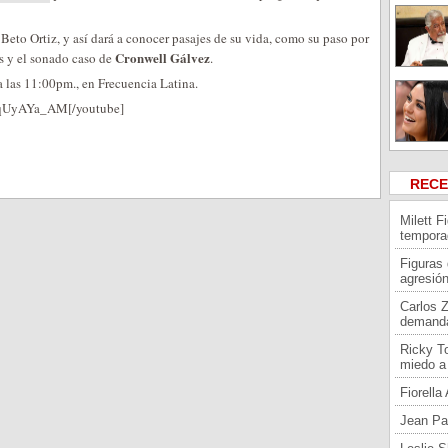
Beto Ortiz, y así dará a conocer pasajes de su vida, como su paso por
Cronwell Gálvez
as y el sonado caso de
.
a las 11:00pm., en Frecuencia Latina.
FqUyAYa_AM[/youtube]
REC
Milett F
tempora
Figuras
agresión
Carlos 
demand
Ricky To
miedo a 
Fiorell
Jean Pa