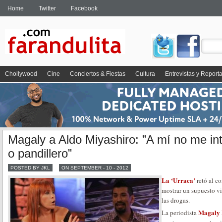
Home
Twitter
Facebook
Chollywood
Cine
Conciertos & Fiestas
Cultura
Entrevistas y Report
Magaly a Aldo Miyashiro: ”A mí no me in
o pandillero”
POSTED BY JKL
ON SEPTEMBER - 10 - 2012
La ‘Urraca’
retó al c
mostrar un supuesto v
las drogas.
Magaly
La periodista