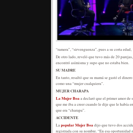
“ramera”, “sirvenguenza”, pues a su corta edad,
De otro lado, reveló que tuvo más de 20 parejas,
encontró asímisma y supo que no estaba bien.
SU MADRE
En tanto, resaltó que su mamá se gastó el dinero 
como una “mujer cualquiera”.
MUJER CHARAPA
La Mujer Boa
a declaró que el primer amor de 
que me iba a creer cuando le dije que le había 
que era “charapa”.
ACCIDENTE
popular Mujer Boa
La
dijo que tuvo dos accid
registrada con su nombre. “En esa oportunidad m