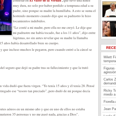
El Valor de la Verdad
,
confesar en
que tuvo una niñez
muy dura, no solo por haber perdido a temprana edad a su
padre, sino porque su madre la humillaba. A esto se suma el
horrendo momento cuando dijo que su padrastro le hizo
tocamientos indebidos.
“Le conté a mi madre, pero ella no me creyó. Le dije que
mi padrastro me había tocado, fue a los 11 años”, dijo entre
lágrimas, no sin antes revelar que su madre la llamaba
 15 años había desarrollado bien su cuerpo.
REC
 y que incluso muchos le pegaron, pero cuando entró a la cárcel se
Milett F
tempora
del seguro que dejó su padre tras su fallecimiento y que la trató
Figuras
agresión
Carlos 
demand
su vida dudó que fuera virgen. “Yo tenía 15 años y él tenía 28. Pensé
entregado ese “tesoro tan preciado”, pero dudó de mi porque decía
Ricky To
miedo a 
Fiorell
entes aéreos en un mismo año y que en uno de ellos no estaba
Jean Pa
urieron 35 personas y no me pasó nada, gracias a Dios”.