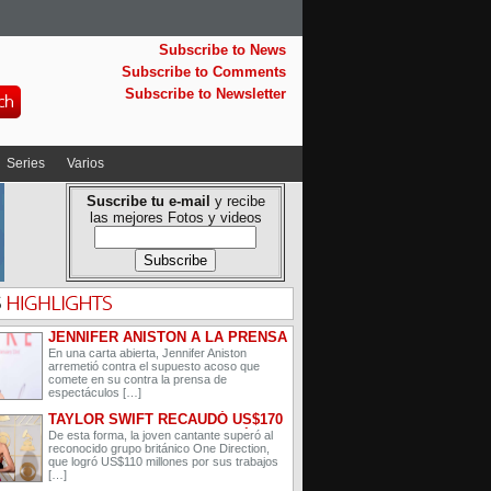
Subscribe to News
Subscribe to Comments
Subscribe to Newsletter
Series
Varios
Suscribe tu e-mail
y recibe
las mejores Fotos y videos
JENNIFER ANISTON A LA PRENSA
”NO ESTOY EMBARAZADA, ESTOY
En una carta abierta, Jennifer Aniston
arremetió contra el supuesto acoso que
HARTA”
comete en su contra la prensa de
espectáculos […]
TAYLOR SWIFT RECAUDÓ US$170
MILLONES EN EL 2015 SEGÚN
De esta forma, la joven cantante superó al
reconocido grupo británico One Direction,
FORBES
que logró US$110 millones por sus trabajos
[…]