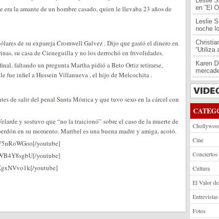
Leslie S
en ”El O
e era la amante de un hombre casado, quien le llevaba 23 años de
Leslie S
noche l
ólares de su expareja Cromwell Galvez . Dijo que gastó el dinero en
Christi
“Utiliza
inas, su casa de Cieneguilla y no los derrochó en frivolidades.
Karen De
final, faltando un pregunta Martha pidió a Beto Ortiz retirarse,
mercade
e fue infiel a Hussein Villanueva , el hijo de Melcochita .
es de salir del penal Santa Mónica y que tuvo sexo en la cárcel con
CATEG
elarde y sostuvo que “no la traicionó” sobre el caso de la muerte de
Chollywoo
í perdón en su momento. Maribel es una buena madre y amiga, acotó.
Cine
rV5nRoWGoo[/youtube]
Conciertos
9WB4Y8sgbU[/youtube]
dXgxNVvo1k[/youtube]
Cultura
El Valor de
Entrevistas
Fotos