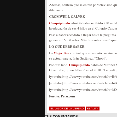
Además, confesó que se enteró por televisión qu
diferencia.
CROMWELL GÁLVEZ
Chuquipiondo
admitió haber recibido 250 mil d
la educación de sus 4 hijos en el Colegio Casuar
Pese a haber accedido a llegar hasta la pregunta 
ganando 15 mil soles. Minutos antes reveló que l
LO QUE DEBE SABER
Mujer Boa
La
confesó que consumió cocaína ant
su actual pareja, Iván Gutiérrez, “Chobi”.
Chuquipiondo
Por otro lado,
habló de Maribel V
Gino Tello, quien falleció en el 2010. “Le ped
[youtube]http://www.youtube.com/watch?v=R
[youtube]http://www.youtube.com/watch?v=b
[youtube]http://www.youtube.com/watch?v=J
Fuente: Peru.com
EL VALOR DE LA VERDAD
REALITY
TUS COMENTARIOS