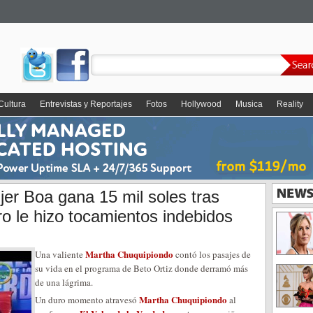
Cultura
Entrevistas y Reportajes
Fotos
Hollywood
Musica
Reality
jer Boa gana 15 mil soles tras
o le hizo tocamientos indebidos
Martha Chuquipiondo
Una valiente
contó los pasajes de
su vida en el programa de Beto Ortiz donde derramó más
de una lágrima.
Martha Chuquipiondo
Un duro momento atravesó
al