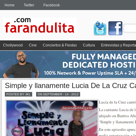
Home
Twitter
Facebook
Chollywood
Cine
Conciertos & Fiestas
Cultura
Entrevistas y Report
Simple y llanamente Lucia De La Cruz C
POSTED BY JKL
ON SEPTEMBER - 14 - 2012
Lucía de la Cruz cantó 
La cantante Lucía de 
ahijado en Barrios Alt
‘Simple y llanamente L
En este episodio aprec
pedía autorización a la