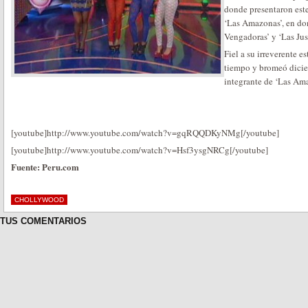
donde presentaron est
‘Las Amazonas’, en do
Vengadoras’ y ‘Las Just
Fiel a su irreverente es
tiempo y bromeó dicien
integrante de ‘Las Am
[youtube]http://www.youtube.com/watch?v=gqRQQDKyNMg[/youtube]
[youtube]http://www.youtube.com/watch?v=Hsf3ysgNRCg[/youtube]
Fuente: Peru.com
CHOLLYWOOD
TUS COMENTARIOS