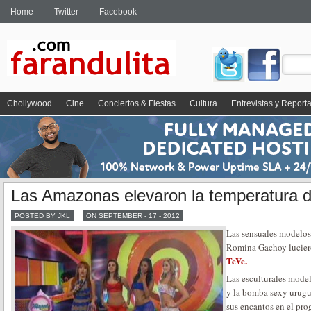
Home
Twitter
Facebook
Chollywood
Cine
Conciertos & Fiestas
Cultura
Entrevistas y Report
Las Amazonas elevaron la temperatura de
POSTED BY JKL
ON SEPTEMBER - 17 - 2012
Las sensuales modelo
Romina Gachoy luciero
TeVe.
Las esculturales mode
y la bomba sexy urug
sus encantos en el pr