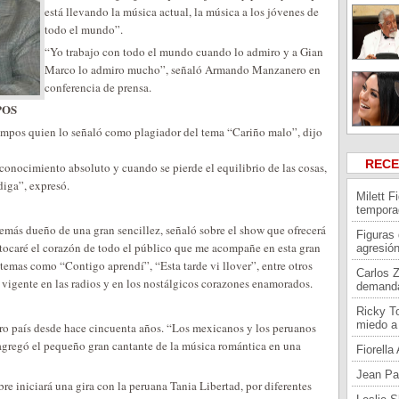
está llevando la música actual, la música a los jóvenes de
todo el mundo”.
“Yo trabajo con todo el mundo cuando lo admiro y a Gian
Marco lo admiro mucho”, señaló Armando Manzanero en
conferencia de prensa.
POS
ampos quien lo señaló como plagiador del tema “Cariño malo”, dijo
REC
conocimiento absoluto y cuando se pierde el equilibrio de las cosas,
diga”, expresó.
Milett F
tempora
demás dueño de una gran sencillez, señaló sobre el show que ofrecerá
Figuras
tocaré el corazón de todo el público que me acompañe en esta gran
agresión
temas como “Contigo aprendí”, “Esta tarde vi llover”, entre otros
Carlos 
 vigente en las radios y en los nostálgicos corazones enamorados.
demand
Ricky To
miedo a 
tro país desde hace cincuenta años. “Los mexicanos y los peruanos
agregó el pequeño gran cantante de la música romántica en una
Fiorell
Jean Pa
e iniciará una gira con la peruana Tania Libertad, por diferentes