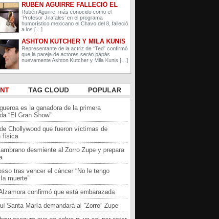
RUBÉN AGUIRRE FALLECIÓ EL
PROFESOR JIRAFALES DE EL
Rubén Aguirre, más conocido como el
‘Profesor Jirafales’ en el programa
CHAVO DEL 8
humorístico mexicano el Chavo del 8, falleció
a los […]
ASHTON KUTCHER Y MILA KUNIS
ESPERAN A SU SEGUNDO HIJO
Representante de la actriz de “Ted” confirmó
que la pareja de actores serán papás
nuevamente Ashton Kutcher y Mila Kunis […]
ENT
TAG CLOUD
POPULAR
igueroa es la ganadora de la primera
da “El Gran Show”
 de Chollywood que fueron víctimas de
 física
Zambrano desmiente al Zorro Zupe y prepara
a
sso tras vencer el cáncer “No le tengo
la muerte”
a Alzamora confirmó que está embarazada
ul Santa María demandará al ”Zorro” Zupe