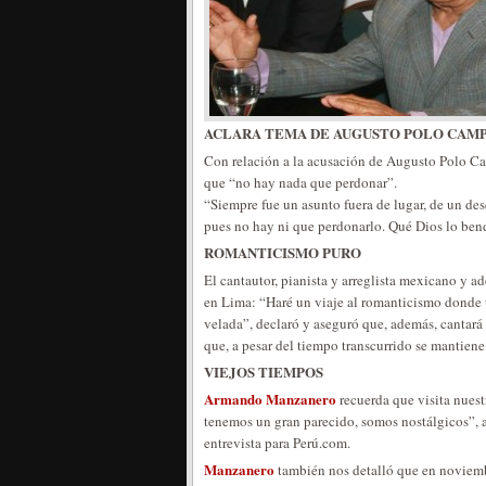
ACLARA TEMA DE AUGUSTO POLO CAM
Con relación a la acusación de Augusto Polo C
que “no hay nada que perdonar”.
“Siempre fue un asunto fuera de lugar, de un des
pues no hay ni que perdonarlo. Qué Dios lo ben
ROMANTICISMO PURO
El cantautor, pianista y arreglista mexicano y a
en Lima: “Haré un viaje al romanticismo donde 
velada”, declaró y aseguró que, además, cantará 
que, a pesar del tiempo transcurrido se mantiene
VIEJOS TIEMPOS
Armando Manzanero
recuerda que visita nues
tenemos un gran parecido, somos nostálgicos”, 
entrevista para Perú.com.
Manzanero
también nos detalló que en noviembr