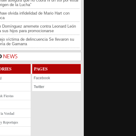
haw asegura que no cobra ni un sol por estar
rigen de la Lucha”
haw olvida infidelidad de Mario Hart con
oca
an Domínguez arremete contra Leonard León
 a sus hijos para promocionarse
jo víctima de delincuencia Se llevaron su
ría de Gamarra
ORIES
PAGES
d
Facebook
Twitter
 & Fiestas
 la Verdad
 y Reportajes