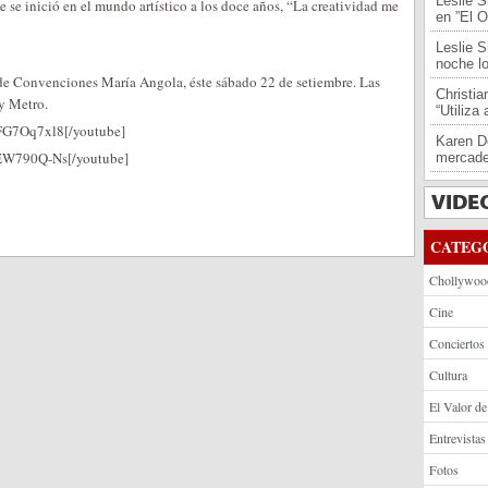
Leslie S
 se inició en el mundo artístico a los doce años, “La creatividad me
en ”El O
Leslie S
noche l
 de Convenciones María Angola, éste sábado 22 de setiembre. Las
Christi
 y Metro.
“Utiliza
FG7Oq7xl8[/youtube]
Karen De
tEW790Q-Ns[/youtube]
mercade
CATEG
Chollywoo
Cine
Conciertos
Cultura
El Valor de
Entrevistas
Fotos