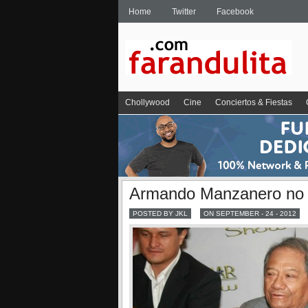
Home
Twitter
Facebook
Chollywood
Cine
Conciertos & Fiestas
Armando Manzanero no d
POSTED BY JKL
ON SEPTEMBER - 24 - 2012