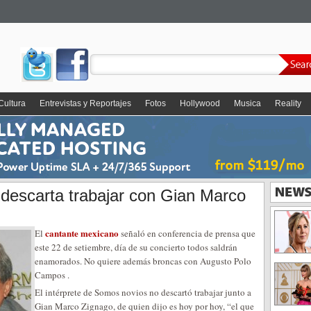
Cultura
Entrevistas y Reportajes
Fotos
Hollywood
Musica
Reality
escarta trabajar con Gian Marco
cantante mexicano
El
señaló en conferencia de prensa que
este 22 de setiembre, día de su concierto todos saldrán
enamorados. No quiere además broncas con Augusto Polo
Campos .
El intérprete de Somos novios no descartó trabajar junto a
Gian Marco Zignago, de quien dijo es hoy por hoy, “el que