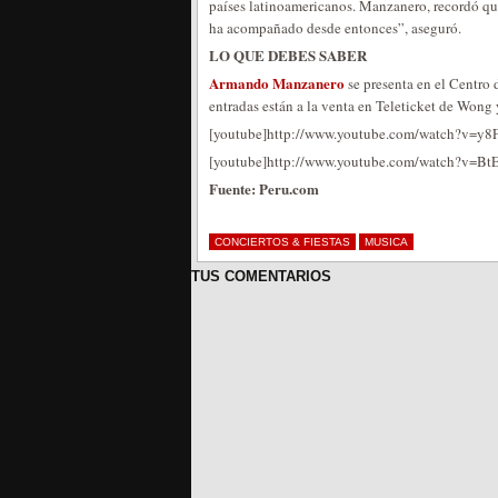
países latinoamericanos. Manzanero, recordó que
ha acompañado desde entonces”, aseguró.
LO QUE DEBES SABER
Armando Manzanero
se presenta en el Centro
entradas están a la venta en Teleticket de Wong
[youtube]http://www.youtube.com/watch?v=y8
[youtube]http://www.youtube.com/watch?v=B
Fuente: Peru.com
CONCIERTOS & FIESTAS
MUSICA
TUS COMENTARIOS