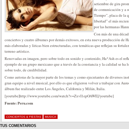
setiembre de gira prom
de comunicación y a su
Tiempo”, placa de la 
libertad” el más recie
por las hermanas Hann
Con más de una década 
conciertos y cuatro álbumes por demás exitosos, en esta nueva producción de 
más elaboradas y líricas bien estructuradas, con temáticas que reflejan su forta
terreno artístico.
Renovadas en imagen, pero sobre todo en sonido y contenido, Ha*Ash es el reflej
ejemplo de un grupo mexicano que a través de la constancia y la calidad se ha l
sobre todo, de credibilidad.
Como autoras de la mayor parte de los temas y como ejecutantes de diversos ins
gran equipo a nivel musical, por ello es que eligieron volver a trabajar con Au
álbum fue realizado entre Los Ángeles, California y Milán, Italia.
[youtube]http://www.youtube.com/watch?v=ZxvI1epOAWE[/youtube]
Fuente: Peru.com
CONCIERTOS & FIESTAS
MUSICA
TUS COMENTARIOS