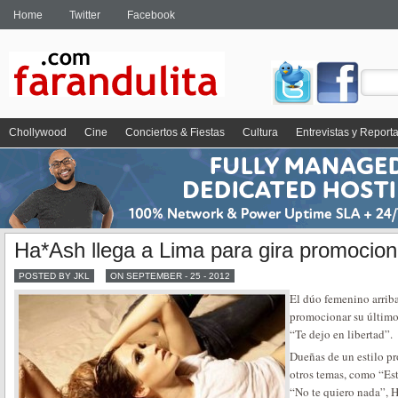
Home
Twitter
Facebook
Chollywood
Cine
Conciertos & Fiestas
Cultura
Entrevistas y Report
Ha*Ash llega a Lima para gira promocion
POSTED BY JKL
ON SEPTEMBER - 25 - 2012
El dúo femenino arriba
promocionar su último 
“Te dejo en libertad”.
Dueñas de un estilo pr
otros temas, como “Es
“No te quiero nada”, 