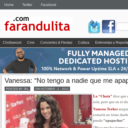
Home
Twitter
Facebook
Chollywood
Cine
Conciertos & Fiestas
Cultura
Entrevistas y Report
Vanessa: “No tengo a nadie que me apa
POSTED BY JKL
ON OCTOBER - 2 - 2012
La “Chata”
dice que 
sola, pero que en el día
Vanessa Terkes
asegur
corazón no tiene dueño
“apapachar”
pueda
.
“Hace mucho tiempo q