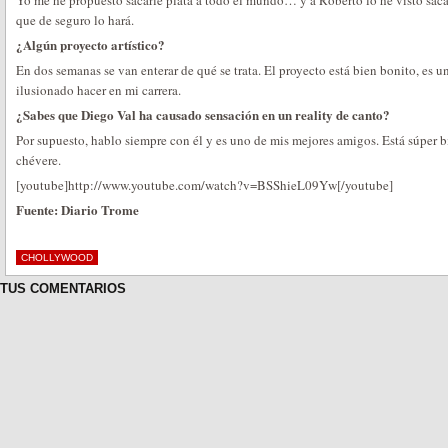
Yo me he propuesto sacarle plata a todo el mundo… y a Roberto lo he visto sacar 
que de seguro lo hará.
¿Algún proyecto artístico?
En dos semanas se van enterar de qué se trata. El proyecto está bien bonito, es 
ilusionado hacer en mi carrera.
¿Sabes que Diego Val ha causado sensación en un reality de canto?
Por supuesto, hablo siempre con él y es uno de mis mejores amigos. Está súper b
chévere.
[youtube]http://www.youtube.com/watch?v=BSShieL09Yw[/youtube]
Fuente: Diario Trome
CHOLLYWOOD
TUS COMENTARIOS