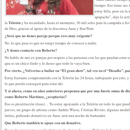
tiempo. Eso tiene sus 
estoy feliz, pero en l
apapache”, dijo la act
Teletón
la
y ha recaudado, hasta el momento, 30 mil soles para la campaña a favo
de Dios, gracias al apoyo de la discoteca Aura y Star Perú.
¿Será que no tienes pareja porque eres muy exigente?
No, lo que pasa es que no tengo tiempo de conocer a nadie.
¿Y tienes contacto con Roberto?
No hablo de mis ex parejas por respeto a las personas con las que puedan estar 
que es un chico lindo y le deseo que todo le vaya bien.
Por cierto, ¿Volverías a bailar en “El gran show”, tal vez en el “Desafío”, p
Estoy bastante comprometida con la Teletón las 24 horas, trabajando por esto, y
lo que pueda conseguir para estar ahí.
Y si ahora, como en años anteriores proponen que por una fuerte suma de din
como Roberto Martínez, ¿aceptarías?
Eso es prostitución (risas)… Yo estoy apoyando a la Teletón en todo lo que puedo
jueves, un grupo de artistas como Andrés Wiese, Cristian Rivero, algunas model
latitas, pidiendo donativos en Aura, será una noche de bartender.
Que Roberto también te apoye con un donativo.