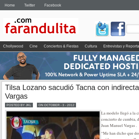
Home
Twitter
Facebook
Chollywood
Cine
Conciertos & Fiestas
Cultura
Entrevistas y Report
Tilsa Lozano sacudió Tacna con indirect
Vargas
POSTED BY JKL
ON OCTOBER - 3 - 2012
La modelo llegó a la 
concierto de cumbia, 
Juan Manuel Vargas .
“Me han dicho que dent