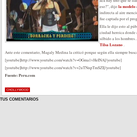
acá hay uno que se ll
la modelo
eso?”, dijo
indirecta al aire menc
fue captada por el pr
Ella le dijo esto al pú
ciudad heroica donde 
silbido a los hombres…
Tilsa Lozano
.
Ante este comentario, Magaly Medina la criticó porque según ella siempre busca
[youtube]http://www.youtube.com/watch?v=OGma1vHeINA[/youtube]
[youtube]http://www.youtube.com/watch?v=2uTNnpTmSZI[/youtube]
Fuente: Peru.com
CHOLLYWOOD
TUS COMENTARIOS