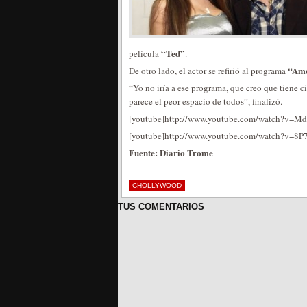
“Ted”
película
.
“Amo
De otro lado, el actor se refirió al programa
“Yo no iría a ese programa, que creo que tiene 
parece el peor espacio de todos”, finalizó.
[youtube]http://www.youtube.com/watch?v=M
[youtube]http://www.youtube.com/watch?v=8P
Fuente: Diario Trome
CHOLLYWOOD
TUS COMENTARIOS