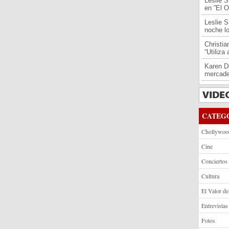
Leslie S
en ”El O
Leslie S
noche l
Christi
“Utiliza
Karen De
mercade
CATEG
Chollywoo
Cine
Conciertos
Cultura
El Valor de
Entrevistas
Fotos