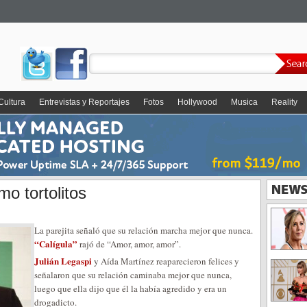
Cultura
Entrevistas y Reportajes
Fotos
Hollywood
Musica
Reality
mo tortolitos
La parejita señaló que su relación marcha mejor que nunca.
“Calígula”
rajó de “Amor, amor, amor”.
Julián Legaspi
y Aída Martínez reaparecieron felices y
señalaron que su relación caminaba mejor que nunca,
luego que ella dijo que él la había agredido y era un
drogadicto.