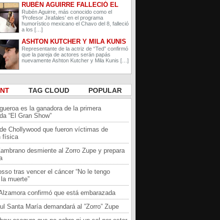
RUBÉN AGUIRRE FALLECIÓ EL
PROFESOR JIRAFALES DE EL
Rubén Aguirre, más conocido como el
‘Profesor Jirafales’ en el programa
CHAVO DEL 8
humorístico mexicano el Chavo del 8, falleció
a los […]
ASHTON KUTCHER Y MILA KUNIS
ESPERAN A SU SEGUNDO HIJO
Representante de la actriz de “Ted” confirmó
que la pareja de actores serán papás
nuevamente Ashton Kutcher y Mila Kunis […]
ENT
TAG CLOUD
POPULAR
igueroa es la ganadora de la primera
da “El Gran Show”
 de Chollywood que fueron víctimas de
 física
Zambrano desmiente al Zorro Zupe y prepara
a
sso tras vencer el cáncer “No le tengo
la muerte”
a Alzamora confirmó que está embarazada
ul Santa María demandará al ”Zorro” Zupe