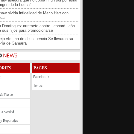
haw asegura que no cobra ni un sol por estar
rigen de la Lucha”
haw olvida infidelidad de Mario Hart con
oca
an Domínguez arremete contra Leonard León
 a sus hijos para promocionarse
jo víctima de delincuencia Se llevaron su
ría de Gamarra
ORIES
PAGES
d
Facebook
Twitter
 & Fiestas
 la Verdad
 y Reportajes