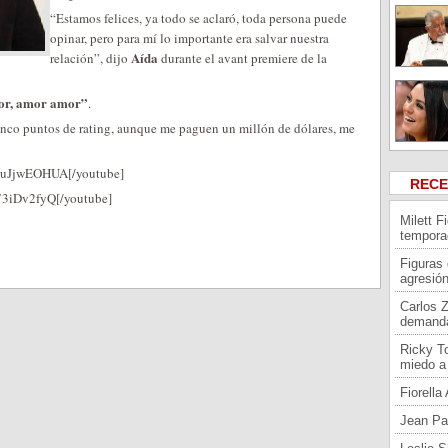
“Estamos felices, ya todo se aclaró, toda persona puede
opinar, pero para mí lo importante era salvar nuestra
Aída
relación”, dijo
durante el avant premiere de la
r, amor amor”
.
cinco puntos de rating, aunque me paguen un millón de dólares, me
duJjwEOHUA[/youtube]
REC
73iDv2fyQ[/youtube]
Milett F
tempora
Figuras
agresión
Carlos 
demand
Ricky To
miedo a 
Fiorell
Jean Pa