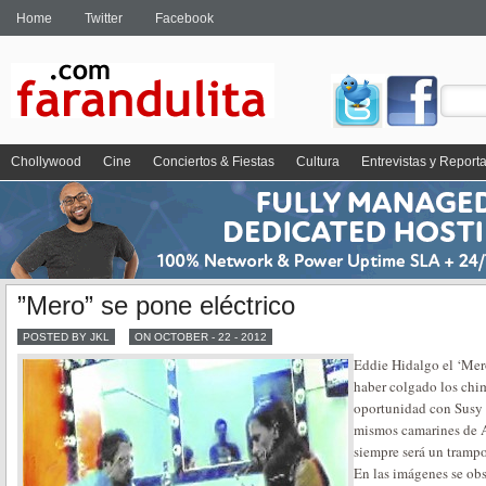
Home
Twitter
Facebook
Chollywood
Cine
Conciertos & Fiestas
Cultura
Entrevistas y Report
”Mero” se pone eléctrico
POSTED BY JKL
ON OCTOBER - 22 - 2012
Eddie Hidalgo el ‘Mer
haber colgado los chi
oportunidad con Susy 
mismos camarines de 
siempre será un tramp
En las imágenes se obs