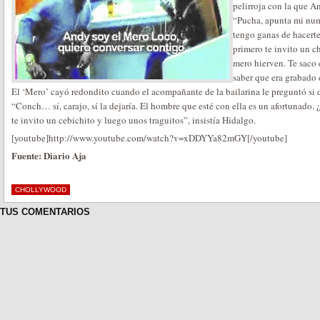
pelirroja con la que 
“Pucha, apunta mi nume
tengo ganas de hacerte 
primero te invito un c
mero hierven. Te saco e
saber que era grabado 
El ‘Mero’ cayó redondito cuando el acompañante de la bailarina le preguntó si de
“Conch… sí, carajo, sí la dejaría. El hombre que esté con ella es un afortunado. ¿
te invito un cebichito y luego unos traguitos”, insistía Hidalgo.
[youtube]http://www.youtube.com/watch?v=xDDYYa82mGY[/youtube]
Fuente: Diario Aja
CHOLLYWOOD
TUS COMENTARIOS