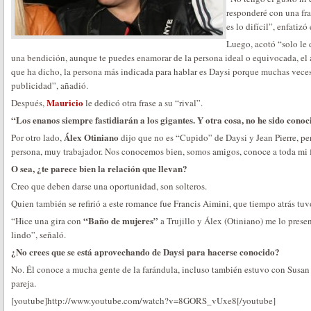
responderé con una fra
es lo difícil”, enfatizó 
Luego, acotó “solo le 
una bendición, aunque te puedes enamorar de la persona ideal o equivocada, el a
que ha dicho, la persona más indicada para hablar es Daysi porque muchas veces 
publicidad”, añadió.
Mauricio
Después,
le dedicó otra frase a su “rival”.
“Los enanos siempre fastidiarán a los gigantes. Y otra cosa, no he sido conoc
Álex Otiniano
Por otro lado,
dijo que no es “Cupido” de Daysi y Jean Pierre, pe
persona, muy trabajador. Nos conocemos bien, somos amigos, conoce a toda mi f
O sea, ¿te parece bien la relación que llevan?
Creo que deben darse una oportunidad, son solteros.
Quien también se refirió a este romance fue Francis Aimini, que tiempo atrás tu
“Baño de mujeres”
“Hice una gira con
a Trujillo y Álex (Otiniano) me lo prese
lindo”, señaló.
¿No crees que se está aprovechando de Daysi para hacerse conocido?
No. Él conoce a mucha gente de la farándula, incluso también estuvo con Susa
pareja.
[youtube]http://www.youtube.com/watch?v=8GORS_vUxe8[/youtube]