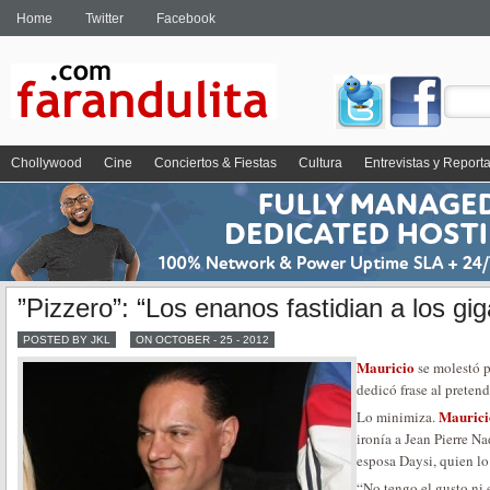
Home
Twitter
Facebook
Chollywood
Cine
Conciertos & Fiestas
Cultura
Entrevistas y Report
”Pizzero”: “Los enanos fastidian a los gi
POSTED BY JKL
ON OCTOBER - 25 - 2012
Mauricio
se molestó p
dedicó frase al preten
Maurici
Lo minimiza.
ironía a Jean Pierre Na
esposa Daysi, quien lo
“No tengo el gusto ni 