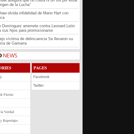
haw asegura que no cobra ni un sol por estar
rigen de la Lucha”
haw olvida infidelidad de Mario Hart con
oca
an Domínguez arremete contra Leonard León
 a sus hijos para promocionarse
jo víctima de delincuencia Se llevaron su
ría de Gamarra
ORIES
PAGES
d
Facebook
Twitter
 & Fiestas
 la Verdad
 y Reportajes