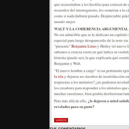
que secuestraban a los hostiles para conocer de c
recuerdos del interrogatorio, los sometían a la
como si nada hubiera pasado. Despreciable práct
mundo mejor.
WALT Y LA COHERENCIA ARGUMENTAL
No era admisible que se le dedicara un capítulo 
especial para luego desaparecerlo de la serie sin
“presente”
Benjamin Linus
y Hurley (el nuevo lí
sabemos a ciencia cierta en qué radica su cualid
historia (puede ser), la que explicaría qué ocurr
Benjamin y Walt.
“El nuevo hombre a cargo” es un pertinente epi
la isla
y dejaron un sinsabor de insatisfacción en 
respuestas a los misterios? ¿no pudieron revelarl
los creadores para responder a los misterios que
muchas cuestiones, bien podría desilusionar tamb
¿le dejaron a usted satis
Pero más allá de ello,
revelados para su gusto?
VARIOS