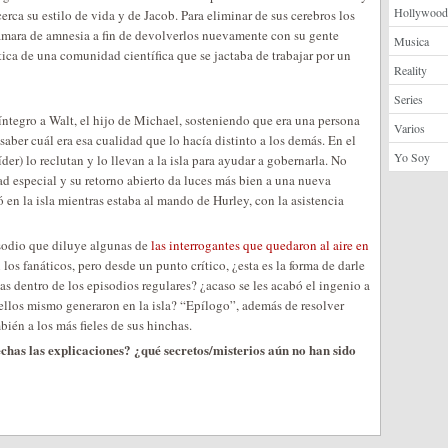
Hollywood
erca su estilo de vida y de Jacob. Para eliminar de sus cerebros los
 cámara de amnesia a fin de devolverlos nuevamente con su gente
Musica
ica de una comunidad científica que se jactaba de trabajar por un
Reality
Series
íntegro a Walt, el hijo de Michael, sosteniendo que era una persona
Varios
 saber cuál era esa cualidad que lo hacía distinto a los demás. En el
Yo Soy
der) lo reclutan y lo llevan a la isla para ayudar a gobernarla. No
ad especial y su retorno abierto da luces más bien a una nueva
ió en la isla mientras estaba al mando de Hurley, con la asistencia
sodio que diluye algunas de
las interrogantes que quedaron al aire en
los fanáticos, pero desde un punto crítico, ¿esta es la forma de darle
as dentro de los episodios regulares? ¿acaso se les acabó el ingenio a
 ellos mismo generaron en la isla? “Epílogo”, además de resolver
ién a los más fieles de sus hinchas.
fechas las explicaciones? ¿qué secretos/misterios aún no han sido