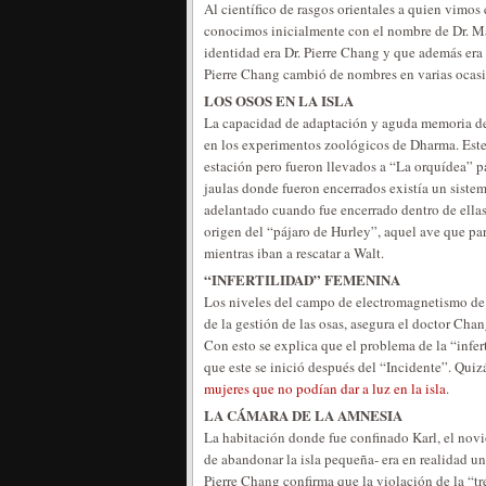
Al científico de rasgos orientales a quien vimos
conocimos inicialmente con el nombre de Dr. M
identidad era Dr. Pierre Chang y que además era 
Pierre Chang cambió de nombres en varias ocasio
LOS OSOS EN LA ISLA
La capacidad de adaptación y aguda memoria de l
en los experimentos zoológicos de Dharma. Este
estación pero fueron llevados a “La orquídea” p
jaulas donde fueron encerrados existía un sist
adelantado cuando fue encerrado dentro de ellas
origen del “pájaro de Hurley”, aquel ave que pa
mientras iban a rescatar a Walt.
“INFERTILIDAD” FEMENINA
Los niveles del campo de electromagnetismo de 
de la gestión de las osas, asegura el doctor Chang
Con esto se explica que el problema de la “infer
que este se inició después del “Incidente”. Quiz
mujeres que no podían dar a luz en la isla
.
LA CÁMARA DE LA AMNESIA
La habitación donde fue confinado Karl, el nov
de abandonar la isla pequeña- era en realidad un
Pierre Chang confirma que la violación de la “tr