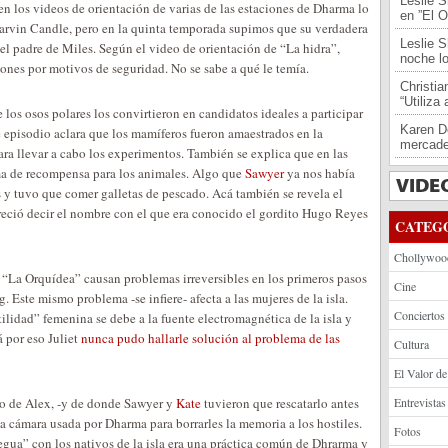
Leslie S
 en los videos de orientación de varias de las estaciones de Dharma lo
en ”El O
arvin Candle, pero en la quinta temporada supimos que su verdadera
Leslie S
el padre de Miles. Según el video de orientación de “La hidra”,
noche l
nes por motivos de seguridad. No se sabe a qué le temía.
Christi
“Utiliza
os osos polares los convirtieron en candidatos ideales a participar
Karen De
 episodio aclara que los mamíferos fueron amaestrados en la
mercade
ara llevar a cabo los experimentos. También se explica que en las
ema de recompensa para los animales. Algo que
Sawyer
ya nos había
 y tuvo que comer galletas de pescado. Acá también se revela el
reció decir el nombre con el que era conocido el gordito Hugo Reyes
CATEG
Chollywoo
“La Orquídea” causan problemas irreversibles en los primeros pasos
Cine
. Este mismo problema -se infiere- afecta a las mujeres de la isla.
Conciertos
tilidad” femenina se debe a la fuente electromagnética de la isla y
á por eso Juliet
nunca pudo hallarle solución al problema de las
Cultura
El Valor de
io de Alex, -y de donde Sawyer y
Kate
tuvieron que rescatarlo antes
Entrevistas
a cámara usada por Dharma para borrarles la memoria a los hostiles.
Fotos
egua” con los nativos de la isla era una práctica común de Dhrarma y