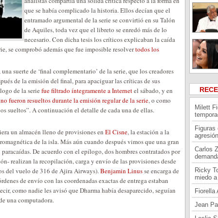
analistas compartía una sólida crítica respecto a la forma en
que se había complicado la historia. Ellos decían que el
entramado argumental de la serie se convirtió en su Talón
de Aquiles, toda vez que el libreto se enredó más de lo
necesario. Con dicha tesis los críticos explicaban la caída
 serie, se comprobó además que fue imposible resolver
todos los
, una suerte de ‘final complementario’ de la serie, que los creadores
és de la emisión del final, para apaciguar las críticas de sus
REC
logo de la serie
fue filtrado íntegramente a Internet
el sábado, y en
e
no fueron resueltos durante la emisión regular de la serie
, o como
Milett F
os sueltos”. A continuación el detalle de cada una de ellas.
tempora
Figuras
iera un almacén lleno de provisiones en
El Cisne
, la estación a la
agresión
ctromagnética de la isla. Más aún cuando después vimos que una gran
Carlos 
un paracaídas. De acuerdo con el epílogo, dos hombres contratados por
demand
n- realizan la recopilación, carga y envío de las provisiones desde
ros del vuelo de 316 de Ajira Airways).
Benjamin Linus
se encarga de
Ricky To
miedo a 
 órdenes de envío con las coordenadas exactas de entrega estaban
decir, como nadie les avisó que Dharma había desaparecido, seguían
Fiorell
 de una computadora.
Jean Pa