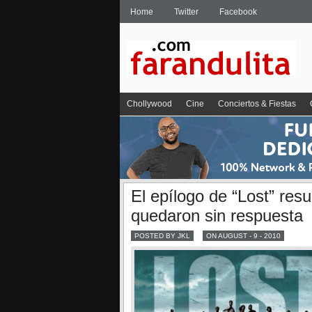
Home
Twitter
Facebook
Chollywood
Cine
Conciertos & Fiestas
El epílogo de “Lost” res
quedaron sin respuesta
POSTED BY JKL
ON AUGUST - 9 - 2010