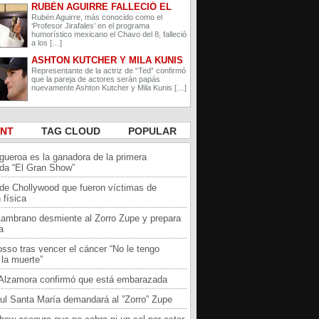
RUBÉN AGUIRRE FALLECIÓ EL
PROFESOR JIRAFALES DE EL
Rubén Aguirre, más conocido como el
‘Profesor Jirafales’ en el programa
CHAVO DEL 8
humorístico mexicano el Chavo del 8, falleció
a los […]
ASHTON KUTCHER Y MILA KUNIS
ESPERAN A SU SEGUNDO HIJO
Representante de la actriz de “Ted” confirmó
que la pareja de actores serán papás
nuevamente Ashton Kutcher y Mila Kunis […]
ENT
TAG CLOUD
POPULAR
igueroa es la ganadora de la primera
da “El Gran Show”
 de Chollywood que fueron víctimas de
 física
Zambrano desmiente al Zorro Zupe y prepara
a
sso tras vencer el cáncer “No le tengo
la muerte”
a Alzamora confirmó que está embarazada
ul Santa María demandará al ”Zorro” Zupe