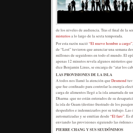
de los niveles de audiencia. Tras el final de la
misterios
a lo largo de la sexta temporada.
Por esta razón nació
“El nuevo hombre a cargo”
de “Lost” tuvieron que anunciar una semana despu
millones de seguidores en todo el mundo. El epí
apenas 12 minutos revela algunos misterios qu
dice Benjamin Linus, se encarga de “atar los cab
LAS PROVISIONES DE LA ISLA
A todos nos llamó la atención que
Desmond
tuv
que fue confinado para controlar la energía ele
carga de alimentos llegó a la isla amarrada de 
Dharma -que no están enterados de su desaparició
la isla de Guam (destino frustrado de los pasaje
despedirlos e indemnizarlos por su trabajo. Las
automatizadas y se emitían desde
“El faro”
. Es 
enviando las provisiones siguiendo las órdenes
PIERRE CHANG Y SUS SEUDÓNIMOS