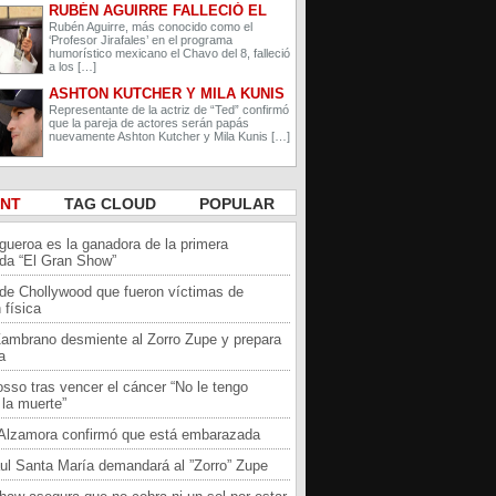
RUBÉN AGUIRRE FALLECIÓ EL
PROFESOR JIRAFALES DE EL
Rubén Aguirre, más conocido como el
‘Profesor Jirafales’ en el programa
CHAVO DEL 8
humorístico mexicano el Chavo del 8, falleció
a los […]
ASHTON KUTCHER Y MILA KUNIS
ESPERAN A SU SEGUNDO HIJO
Representante de la actriz de “Ted” confirmó
que la pareja de actores serán papás
nuevamente Ashton Kutcher y Mila Kunis […]
ENT
TAG CLOUD
POPULAR
igueroa es la ganadora de la primera
da “El Gran Show”
 de Chollywood que fueron víctimas de
 física
Zambrano desmiente al Zorro Zupe y prepara
a
sso tras vencer el cáncer “No le tengo
la muerte”
a Alzamora confirmó que está embarazada
ul Santa María demandará al ”Zorro” Zupe