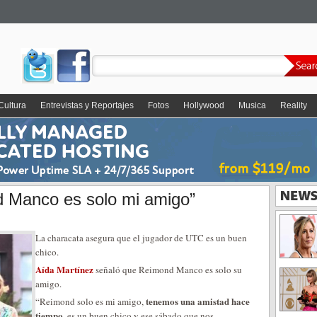
Cultura
Entrevistas y Reportajes
Fotos
Hollywood
Musica
Reality
d Manco es solo mi amigo”
La characata asegura que el jugador de UTC es un buen
chico.
Aída Martínez
señaló que Reimond Manco es solo su
amigo.
tenemos una amistad hace
“Reimond solo es mi amigo,
tiempo
, es un buen chico y ese sábado que nos