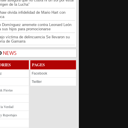
haw asegura que no cobra ni un sol por estar
rigen de la Lucha”
haw olvida infidelidad de Mario Hart con
oca
an Domínguez arremete contra Leonard León
 a sus hijos para promocionarse
jo víctima de delincuencia Se llevaron su
ría de Gamarra
ORIES
PAGES
d
Facebook
Twitter
 & Fiestas
 la Verdad
 y Reportajes