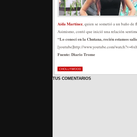
Aída Martínez
, quien se sometió a un baño de 
Asimismo, contó que inició una relación senti
“Lo conocí en la Chutana, recién estamos sali
[youtube]http://www.youtube.com/watch?v=6x
Fuente: Diario Trome
CHOLLYWOOD
TUS COMENTARIOS