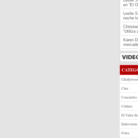
Leslie S
en ”El O
Leslie S
noche l
Christi
“Utiliza
Karen De
mercade
CATEG
Chollywoo
Cine
Conciertos
Cultura
El Valor de
Entrevistas
Fotos