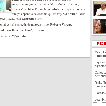
encontramos (en la discoteca ‘Mansión’) salió sano y
solo le pedí que se cuide
estaba súper bien. Por mi lado,
y
que ya dependía de él cómo quiera forjar su destino”, dijo
Lucrecia Black
florecimiento con
.
Roberto Vargas
mental con el campeón de motociclismo,
.
endo, nos llevamos bien”,
comentó.
h5yPoan4Y[/youtube]
REC
Milett F
tempora
Figuras
agresión
Carlos 
demand
Ricky To
miedo a 
Fiorell
Jean Pa