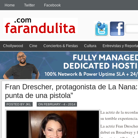
Home
Twitter
Facebook
Chollywood
Cine
Conciertos & Fiestas
Cultura
Entrevistas y Report
Fran Drescher, protagonista de La Nana:
punta de una pistola”
POSTED BY JKL
ON FEBRUARY - 4 - 2014
La actriz de la recorda
su terrible experiencia
La actriz Fran Dresche
debut en Broadway y f