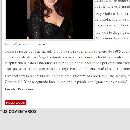
de noticias AP donde re
qué siempre está agrad
“Soy víctima de un cr
de pistola. Soy una so
divorcio muy doloroso
“La vida te da golpes. 
Pero, como dicen, lo 
fuertes”, sentenció la actriz.
Como se recuerda la actriz sufrió una trágica experiencia en enero de 1985 cua
departamento de Los Ángeles donde vivía con su esposo Peter Marc Jacobson. Fu
le apuntaba la cabeza mientras su marido no podía hacer nada por estar amarrad
dijo que se trató de una experiencia negativa pero ella encontró el modo de conv
Drescher será la madrastra de la Cenicienta, interpretada por Carly Rae Jepsen,
Cindirella”. Y ha asegurado hará lo mejor que pueda con “gran amor y pasión”.
Fuente: Peru.com
HOLLYWOOD
TUS COMENTARIOS