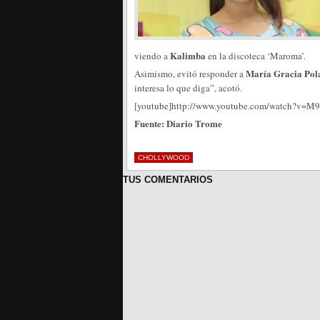
Kalimba
viendo a
en la discoteca ‘Maroma’.
María Gracia Pol
Asimismo, evitó responder a
interesa lo que diga”, acotó.
[youtube]http://www.youtube.com/watch?v=M
Fuente: Diario Trome
CHOLLYWOOD
TUS COMENTARIOS