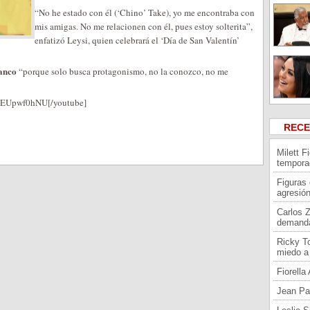
“No he estado con él (‘Chino’ Take), yo me encontraba con
mis amigas. No me relacionen con él, pues estoy solterita”,
enfatizó Leysi, quien celebrará el ‘Día de San Valentín’
anco
“porque solo busca protagonismo, no la conozco, no me
9EUpwf0hNU[/youtube]
REC
Milett F
tempora
Figuras
agresión
Carlos 
demand
Ricky To
miedo a 
Fiorell
Jean Pa