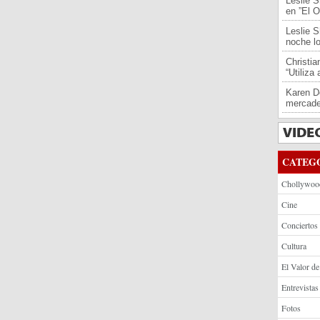
Leslie S
en ”El O
Leslie S
noche l
Christi
“Utiliza
Karen De
mercade
CATEG
Chollywoo
Cine
Conciertos
Cultura
El Valor de
Entrevistas
Fotos