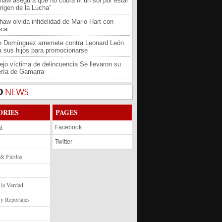
haw asegura que no cobra ni un sol por estar
rigen de la Lucha”
haw olvida infidelidad de Mario Hart con
oca
an Domínguez arremete contra Leonard León
 a sus hijos para promocionarse
jo víctima de delincuencia Se llevaron su
ría de Gamarra
ORIES
PAGES
d
Facebook
Twitter
 & Fiestas
 la Verdad
 y Reportajes