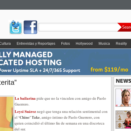
Cultura
Entrevistas y Reportajes
Fotos
Hollywood
Musica
Reality
erita”
La bailarina
pide que no la vinculen con amigo de Paolo
Guerrero.
Leysi Suárez
negó que tenga una relación sentimental con
‘Chino’ Take
el
, amigo íntimo de Paolo Guerrero, con
quien coincidió el último fin de semana en una discoteca
del sur.