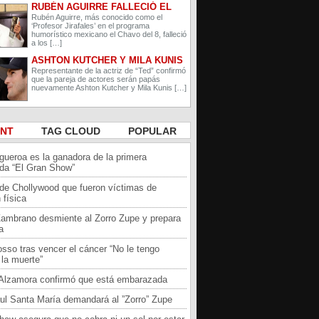
RUBÉN AGUIRRE FALLECIÓ EL
PROFESOR JIRAFALES DE EL
Rubén Aguirre, más conocido como el
‘Profesor Jirafales’ en el programa
CHAVO DEL 8
humorístico mexicano el Chavo del 8, falleció
a los […]
ASHTON KUTCHER Y MILA KUNIS
ESPERAN A SU SEGUNDO HIJO
Representante de la actriz de “Ted” confirmó
que la pareja de actores serán papás
nuevamente Ashton Kutcher y Mila Kunis […]
ENT
TAG CLOUD
POPULAR
igueroa es la ganadora de la primera
da “El Gran Show”
 de Chollywood que fueron víctimas de
 física
Zambrano desmiente al Zorro Zupe y prepara
a
sso tras vencer el cáncer “No le tengo
la muerte”
a Alzamora confirmó que está embarazada
ul Santa María demandará al ”Zorro” Zupe