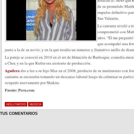
C
noticias E! News que
de su prometido Matthe
impulso definitivo pa
San Valentín.
La cantante reveló a t
comprometió con Matth
años. “Él me preguntó
que acompañó una foto
junto a la de su novio, y en la que resalta un inmenso y llamativo anillo de diam
La pareja se conoció en 2010 en el set de filmación de Burlesque, comedia mus
a Cher, y en la que Rutler era asistente de producción.
Aguilera
dio a luz a su hijo Max en el 2008, producto de su matrimonio con Jo
cantante se encuentra tomando un descanso laboral luego de culminar su partici
ocupado nuevamente por Shakira.
Fuente: Peru.com
HOLLYWOOD
MUSICA
TUS COMENTARIOS