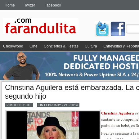
Home
Twitter
Facebook
Chollywood
Cine
Conciertos & Fiestas
Cultura
Entrevistas y Report
Christina Aguilera está embarazada. La 
segundo hijo
POSTED BY JKL
ON FEBRUARY - 21 - 2014
Christina Aguilera
es
cantante se compromet
padre de su bebé, en S
Fuentes cercanas a la c