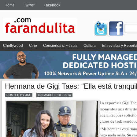
Home
Twitter
Facebook
Chollywood
Cine
Conciertos & Fiestas
Cultura
Entrevistas y Report
Hermana de Gigi Taes: “Ella está tranqui
POSTED BY JKL
ON MARCH - 18 - 2014
La exporrista Gigi Taes
momentos más difíciles
adelante, pues solicitó
clases de taekwondo, d
“Mi hermana está tran
hizo nada malo. Su cas