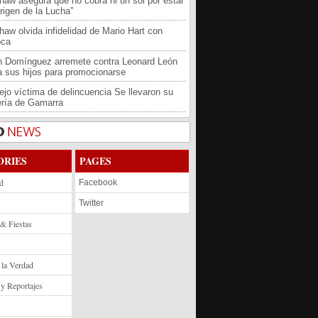
haw asegura que no cobra ni un sol por estar
rigen de la Lucha”
haw olvida infidelidad de Mario Hart con
oca
an Domínguez arremete contra Leonard León
 a sus hijos para promocionarse
jo víctima de delincuencia Se llevaron su
ría de Gamarra
ORIES
PAGES
d
Facebook
Twitter
 & Fiestas
 la Verdad
 y Reportajes