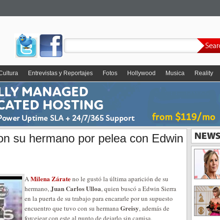
Cultura
Entrevistas y Reportajes
Fotos
Hollywood
Musica
Reality
on su hermano por pelea con Edwin
Milena Zárate
A
no le gustó la última aparición de su
Juan Carlos Ulloa
hermano,
, quien buscó a Edwin Sierra
en la puerta de su trabajo para encararle por un supuesto
Greisy
encuentro que tuvo con su hermana
, además de
forcejear con este al punto de dejarlo sin camisa.