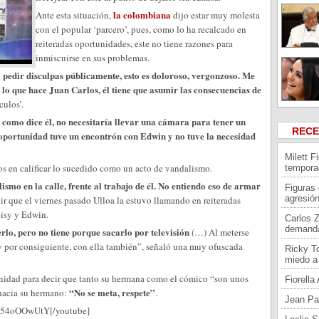
la colombiana
Ante esta situación,
dijo estar muy molesta
con el popular ‘parcero’, pues, como lo ha recalcado en
reiteradas oportunidades, este no tiene razones para
inmiscuirse en sus problemas.
pedir disculpas públicamente, esto es doloroso, vergonzoso. Me
 lo que hace Juan Carlos, él tiene que asumir las consecuencias de
ulos’.
 como dice él, no necesitaría llevar una cámara para tener un
REC
portunidad tuve un encontrón con Edwin y no tuve la necesidad
Milett F
s en calificar lo sucedido como un acto de vandalismo.
tempora
smo en la calle, frente al trabajo de él. No entiendo eso de armar
Figuras
agresión
ir que el viernes pasado Ulloa la estuvo llamando en reiteradas
eisy y Edwin.
Carlos 
demand
cerlo, pero no tiene porque sacarlo por televisión
(…) Al meterse
 y por consiguiente, con ella también”, señaló una muy ofuscada
Ricky To
miedo a 
idad para decir que tanto su hermana como el cómico “son unos
Fiorell
“No se meta, respete”
 hacia su hermano:
.
Jean Pa
bv54oOOwUtY[/youtube]