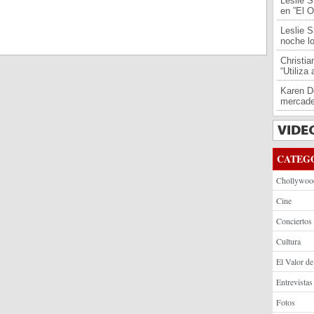
Leslie S
en ”El O
Leslie S
noche l
Christi
“Utiliza
Karen De
mercade
CATEG
Chollywoo
Cine
Conciertos
Cultura
El Valor de
Entrevistas
Fotos