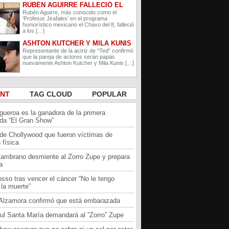
RUBÉN AGUIRRE FALLECIÓ EL
PROFESOR JIRAFALES DE EL
Rubén Aguirre, más conocido como el
‘Profesor Jirafales’ en el programa
CHAVO DEL 8
humorístico mexicano el Chavo del 8, falleció
a los […]
ASHTON KUTCHER Y MILA KUNIS
ESPERAN A SU SEGUNDO HIJO
Representante de la actriz de “Ted” confirmó
que la pareja de actores serán papás
nuevamente Ashton Kutcher y Mila Kunis […]
ENT
TAG CLOUD
POPULAR
igueroa es la ganadora de la primera
da “El Gran Show”
 de Chollywood que fueron víctimas de
 física
Zambrano desmiente al Zorro Zupe y prepara
a
sso tras vencer el cáncer “No le tengo
la muerte”
a Alzamora confirmó que está embarazada
ul Santa María demandará al ”Zorro” Zupe