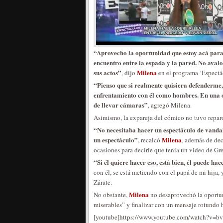
“Aprovecho la oportunidad que estoy acá para 
encuentro entre la espada y la pared. No avalo
sus actos”
Milena
, dijo
en el programa ‘Espectác
“Pienso que si realmente quisiera defenderme,
enfrentamiento con él como hombres. En una o
de llevar cámaras”
, agregó Milena.
Asimismo, la expareja del cómico no tuvo reparo
“No necesitaba hacer un espectáculo de vandali
un espectáculo”
Milena
, recalcó
, además de dec
ocasiones para decirle que tenía un video de Gr
“Si él quiere hacer eso, está bien, él puede ha
con él, se está metiendo con el papá de mi hija,
Zárate.
Milena
No obstante,
no desaprovechó la oportun
miserables” y finalizar con un mensaje rotundo
[youtube]https://www.youtube.com/watch?v=