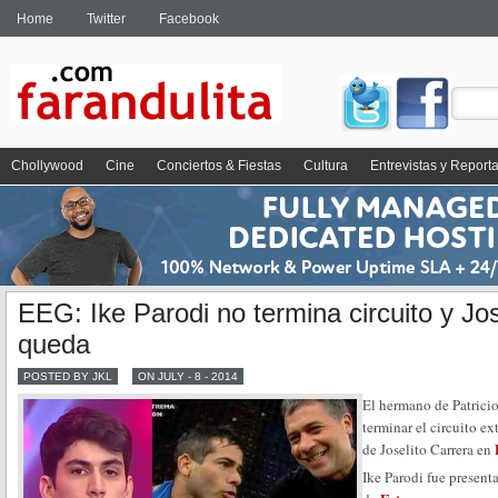
Home
Twitter
Facebook
Chollywood
Cine
Conciertos & Fiestas
Cultura
Entrevistas y Report
EEG: Ike Parodi no termina circuito y Jos
queda
POSTED BY JKL
ON JULY - 8 - 2014
El hermano de Patricio
terminar el circuito e
de Joselito Carrera en
Ike Parodi fue present