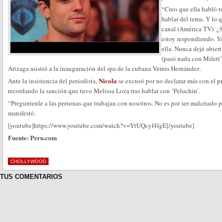
“Creo que ella habló 
hablar del tema. Y lo q
canal (América TV). ¿S
estoy respondiendo. Y
ella. Nunca dejé abiert
(pasó nada con Milett”
Arizaga asistió a la inauguración del spa de la cubana Vernis Hernández.
Nicola
Ante la insistencia del periodista,
se excusó por no declarar más con el p
recordando la sanción que tuvo Melissa Loza tras hablar con ‘Peluchín’.
“Preguntenle a las personas que trabajan con nosotros. No es por ser malcriado 
manifestó.
[youtube]https://www.youtube.com/watch?v=YtUQcyf4lgE[/youtube]
Fuente: Peru.com
CHOLLYWOOD
TUS COMENTARIOS