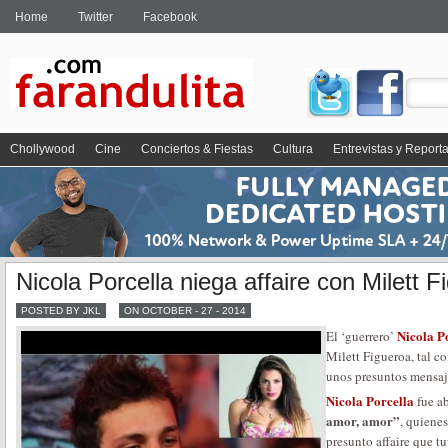
Home
Twitter
Facebook
Chollywood
Cine
Conciertos & Fiestas
Cultura
Entrevistas y Report
Nicola Porcella niega affaire con Milett F
POSTED BY JKL
ON OCTOBER - 27 - 2014
Nicola P
El ‘guerrero’
Milett Figueroa, tal c
unos presuntos mensaj
Nicola Porcella
fue a
amor, amor”
, quiene
presunto affaire que 