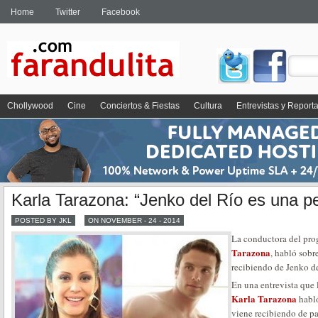
Home
Twitter
Facebook
Chollywood
Cine
Conciertos & Fiestas
Cultura
Entrevistas y Report
Karla Tarazona: “Jenko del Río es una p
POSTED BY JKL
ON NOVEMBER - 24 - 2014
La conductora del pro
Tarazona
, habló sobr
recibiendo de Jenko de
En una entrevista que
Karla Tarazona
habló
viene recibiendo de pa