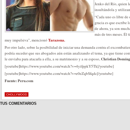
Jenko del Río, quien l
insultándola y utilizan
“Cada uno es libre de
gracia es que escribe l
de ahora, ya son mucha
más de tres meses. Él 
Tarazona.
muy impulsiva”, mencionó
Por otro lado, sobre la posibilidad de iniciar una demanda contra el excombatie
podría suceder que sus abogados aún están analizando el tema, ya que tiene com
Christian Domín
le enviaba para atacarla a ella, a su matrimonio y a su esposo,
[youtube]https://www.youtube.com/watch?v=4yifppkY5Tk[/youtube]
[youtube]https://www.youtube.com/watch?v=e0eZqbSfqdc[/youtube]
Fuente: Peru.com
CHOLLYWOOD
TUS COMENTARIOS