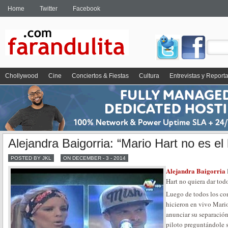
Home
Twitter
Facebook
Chollywood
Cine
Conciertos & Fiestas
Cultura
Entrevistas y Report
Alejandra Baigorria: “Mario Hart no es e
POSTED BY JKL
ON DECEMBER - 3 - 2014
Alejandra Baigorria
Hart no quiera dar todo
Luego de todos los com
hicieron en vivo Mari
anunciar su separación
piloto preguntándole si