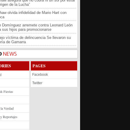
haw asegura que no cobra ni un sol por estar
rigen de la Lucha”
haw olvida infidelidad de Mario Hart con
oca
an Domínguez arremete contra Leonard León
 a sus hijos para promocionarse
jo víctima de delincuencia Se llevaron su
ría de Gamarra
ORIES
PAGES
d
Facebook
Twitter
 & Fiestas
 la Verdad
 y Reportajes