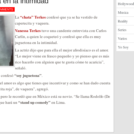
en la intimidad”
Hollywood
OMMENTS
Musica
“chata” Terkes
La
confesó que ya se ha vestido de
Reality
caperucita y vaquera.
Series
Vanessa Terkes
tuvo una candente entrevista con Carlos
Carlín, a quien le coqueteó y confesó que ella es muy
Varios
juguetona en la intimidad.
Yo Soy
La actriz dijo que para ella el mejor afrodisíaco es el amor.
“Lo mejor viene en frasco pequeño y yo pienso que es más
rico hacerlo con alguien que te gusta cómo te acaricia”,
señaló.
“soy juguetona”
, confesó
.
 el amor es algo que tienes que incentivar y como se han dado cuenta
ta roja”, de vaquera”, agregó.
pero le recordó que en México está su novio. “Se llama Rodolfo (De
“stand up comedy”
 que hará un
en Lima.