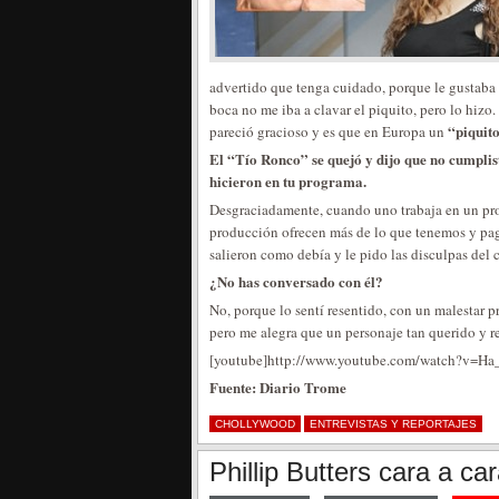
advertido que tenga cuidado, porque le gustaba d
boca no me iba a clavar el piquito, pero lo hizo.
“piquit
pareció gracioso y es que en Europa un
El “Tío Ronco” se quejó y dijo que no cumplist
hicieron en tu programa.
Desgraciadamente, cuando uno trabaja en un prog
producción ofrecen más de lo que tenemos y pag
salieron como debía y le pido las disculpas del ca
¿No has conversado con él?
No, porque lo sentí resentido, con un malestar 
pero me alegra que un personaje tan querido y r
[youtube]http://www.youtube.com/watch?v=Ha
Fuente: Diario Trome
CHOLLYWOOD
ENTREVISTAS Y REPORTAJES
Phillip Butters cara a ca