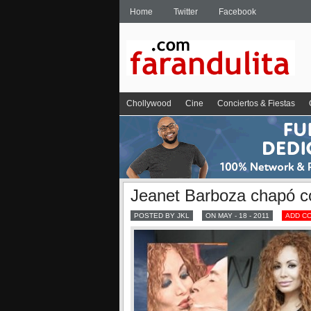
Home
Twitter
Facebook
Chollywood
Cine
Conciertos & Fiestas
Jeanet Barboza chapó c
POSTED BY JKL
ON MAY - 18 - 2011
ADD C