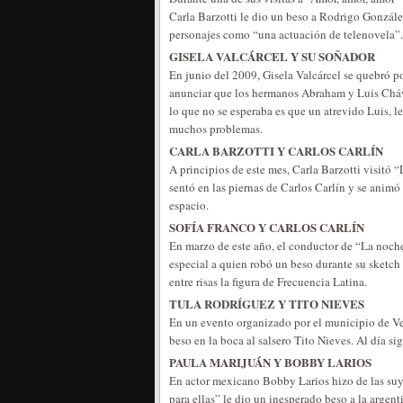
Carla Barzotti le dio un beso a Rodrigo González
personajes como “una actuación de telenovela”.
GISELA VALCÁRCEL Y SU SOÑADOR
En junio del 2009, Gisela Valcárcel se quebró p
anunciar que los hermanos Abraham y Luis Cháve
lo que no se esperaba es que un atrevido Luis, le
muchos problemas.
CARLA BARZOTTI Y CARLOS CARLÍN
A principios de este mes, Carla Barzotti visitó 
sentó en las piernas de Carlos Carlín y se animó 
espacio.
SOFÍA FRANCO Y CARLOS CARLÍN
En marzo de este año, el conductor de “La noche 
especial a quien robó un beso durante su sketch 
entre risas la figura de Frecuencia Latina.
TULA RODRÍGUEZ Y TITO NIEVES
En un evento organizado por el municipio de Ve
beso en la boca al salsero Tito Nieves. Al día s
PAULA MARIJUÁN Y BOBBY LARIOS
En actor mexicano Bobby Larios hizo de las suy
para ellas” le dio un inesperado beso a la argen