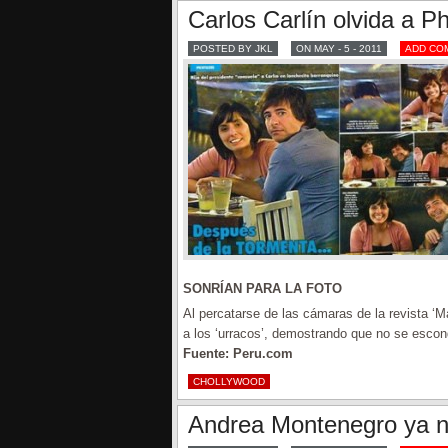
Carlos Carlín olvida a Ph
POSTED BY JKL
ON MAY - 5 - 2011
ADD CO
SONRÍAN PARA LA FOTO
Al percatarse de las cámaras de la revista ‘M
a los ‘urracos’, demostrando que no se escon
Fuente: Peru.com
CHOLLYWOOD
Andrea Montenegro ya 