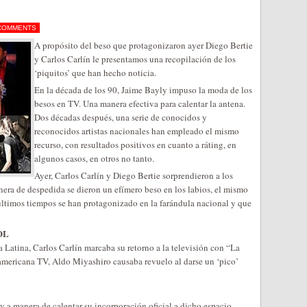
COMMENTS
A propósito del beso que protagonizaron ayer Diego Bertie
y Carlos Carlín le presentamos una recopilación de los
‘piquitos’ que han hecho noticia.
En la década de los 90, Jaime Bayly impuso la moda de los
besos en TV. Una manera efectiva para calentar la antena.
Dos décadas después, una serie de conocidos y
reconocidos artistas nacionales han empleado el mismo
recurso, con resultados positivos en cuanto a ráting, en
algunos casos, en otros no tanto.
Ayer, Carlos Carlín y Diego Bertie sorprendieron a los
era de despedida se dieron un efímero beso en los labios, el mismo
 últimos tiempos se han protagonizado en la farándula nacional y que
OL
 Latina, Carlos Carlín marcaba su retorno a la televisión con “La
mericana TV, Aldo Miyashiro causaba revuelo al darse un ‘pico’
y a manera de calentar su incorporación oficial a dicho espacio,