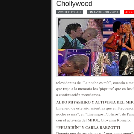
Chollywood
POSTED BY JKL
ON APRIL - 30 - 2011
ADD 
televidentes de “La noche es mía”, cuando a man
que trajo a la memoria los ‘piquitos’ que en los
a continuación recordamos.
ALDO MIYASHIRO Y ACTIVISTA DEL MH
En enero de este año, mientras que en Frecuencia
noche es mía”, en “Enemigos Públicos”, de Pana
con el activista del MHOL, Giovanni Romero.
“PELUCHÍN” Y CARLA BARZOTTI
Durante una de sus visitas a “Amor, amor, amor” 