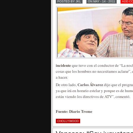
POSTED BY JKL
ON MAY - 14 - 2011
ADD C
incidente
que tuvo con el conductor de “La noche
cosas que los hombres no necesitamos aclarar”, 
a hacer.
Carlos Álvarez
De otro lado,
dijo que el progra
ya que irá en horario estelar y porque es de hum
están viendo los directivos de ATV”, comentó.
Fuente: Diario Trome
CHOLLYWOOD