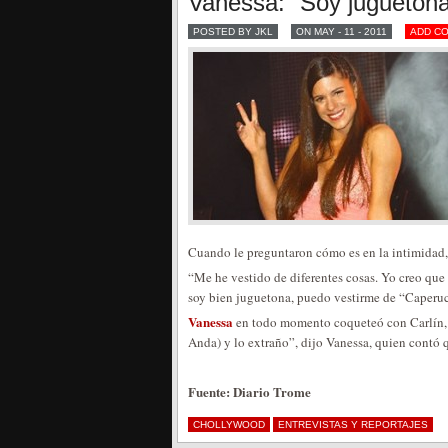
Vanessa: “Soy juguetona 
POSTED BY JKL
ON MAY - 11 - 2011
ADD C
Cuando le preguntaron cómo es en la intimidad
“Me he vestido de diferentes cosas. Yo creo que
soy bien juguetona, puedo vestirme de “Caperuci
Vanessa
en todo momento coqueteó con Carlín, 
Anda) y lo extraño”, dijo Vanessa, quien contó
Fuente: Diario Trome
CHOLLYWOOD
ENTREVISTAS Y REPORTAJES