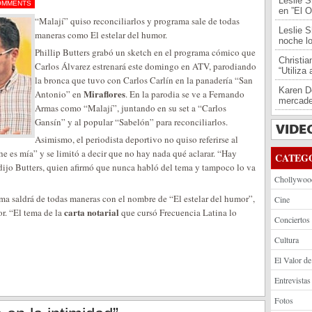
Leslie S
OMMENTS
en ”El O
“Malají” quiso reconciliarlos y programa sale de todas
Leslie S
maneras como El estelar del humor.
noche l
Phillip Butters grabó un sketch en el programa cómico que
Christi
Carlos Álvarez estrenará este domingo en ATV, parodiando
“Utiliza
la bronca que tuvo con Carlos Carlín en la panadería “San
Karen De
Miraflores
Antonio” en
. En la parodia se ve a Fernando
mercade
Armas como “Malají”, juntando en su set a “Carlos
Gansín” y al popular “Sabelón” para reconciliarlos.
Asimismo, el periodista deportivo no quiso referirse al
 es mía” y se limitó a decir que no hay nada qué aclarar. “Hay
CATEG
dijo Butters, quien afirmó que nunca habló del tema y tampoco lo va
Chollywoo
ma saldrá de todas maneras con el nombre de “El estelar del humor”,
Cine
carta notarial
or. “El tema de la
que cursó Frecuencia Latina lo
Conciertos
Cultura
El Valor de
Entrevistas
Fotos