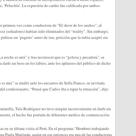
, ‘Peluchín’. La expresión de cariño fue calificada por ambos
or primera vez como conductora de “El show de los sueños”, al
z (soñadores) habían sido eliminados del “reality”. Sin embargo,
 pidiese un ‘piquito’ antes de irse, petición que la rubia aceptó sin
“La noche es mía” y tras reconocer que es “golosa y pecadora”, se
a darle un beso en los labios, ante los aplausos del público de dicho
es mía” se rindió ante los encantos de Sofía Franco, su invitada
del confesionario. “Pensé que Carlos iba a tapar la situación”, dijo
ntanilla, Tula Rodríguez no tuvo ningún inconveniente en darle un
iguiente, el hecho fue portada de diferentes medios de comunicación.
as en su última visita al Perú. En el programa “Hombres trabajando
tina Paula Marijuán, quien en ese entonces era una de las conductoras