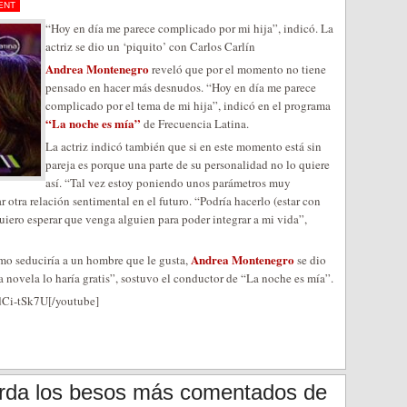
ENT
“Hoy en día me parece complicado por mi hija”, indicó. La
actriz se dio un ‘piquito’ con Carlos Carlín
Andrea Montenegro
reveló que por el momento no tiene
pensado en hacer más desnudos. “Hoy en día me parece
complicado por el tema de mi hija”, indicó en el programa
“La noche es mía”
de Frecuencia Latina.
La actriz indicó también que si en este momento está sin
pareja es porque una parte de su personalidad no lo quiere
así. “Tal vez estoy poniendo unos parámetros muy
r otra relación sentimental en el futuro. “Podría hacerlo (estar con
uiero esperar que venga alguien para poder integrar a mi vida”,
Andrea Montenegro
mo seduciría a un hombre que le gusta,
se dio
na novela lo haría gratis”, sostuvo el conductor de “La noche es mía”.
dCi-tSk7U[/youtube]
erda los besos más comentados de