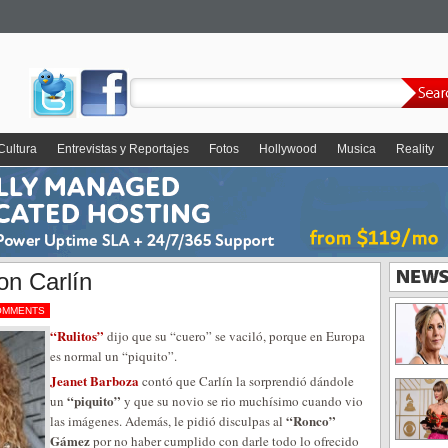
Cultura
Entrevistas y Reportajes
Fotos
Hollywood
Musica
Reality
on Carlín
OMMENTS
“Rulitos”
dijo que su “cuero” se vaciló, porque en Europa
es normal un “piquito”.
Jeanet Barboza
contó que Carlín la sorprendió dándole
“piquito”
un
y que su novio se rio muchísimo cuando vio
“Ronco”
las imágenes. Además, le pidió disculpas al
Gámez
por no haber cumplido con darle todo lo ofrecido