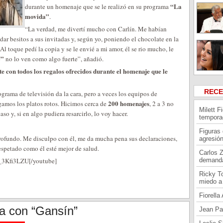
“La
durante un homenaje que se le realizó en su programa
movida”
.
“La verdad, me divertí mucho con Carlín. Me habían
ar besitos a sus invitadas y, según yo, poniendo el chocolate en la
 Al toque pedí la copia y se le envié a mi amor, él se rio mucho, le
o”
no lo ven como algo fuerte”, añadió.
e con todos los regalos ofrecidos durante el homenaje que le
REC
rama de televisión da la cara, pero a veces los equipos de
200 homenajes
amos los platos rotos. Hicimos cerca de
, 2 a 3 no
Milett F
so y, si en algo pudiera resarcirlo, lo voy hacer.
tempora
Figuras
profundo. Me disculpo con él, me da mucha pena sus declaraciones,
agresión
espetado como él esté mejor de salud.
Carlos 
_3Kfi3LZU[/youtube]
demand
Ricky To
miedo a 
Fiorell
ra con “Gansín”
Jean Pa