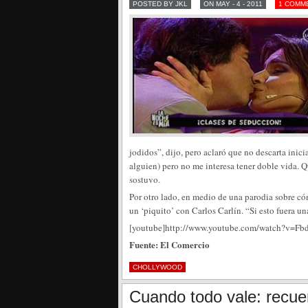
POSTED BY JKL
ON MAY - 4 - 2011
1 COMM
jodidos”, dijo, pero aclaró que no descarta inicia
alguien) pero no me interesa tener doble vida. Q
sostuvo.
Por otro lado, en medio de una parodia sobre có
un ‘piquito’ con Carlos Carlín. “Si esto fuera u
[youtube]http://www.youtube.com/watch?v=Fb
Fuente: El Comercio
CHOLLYWOOD
Cuando todo vale: recu