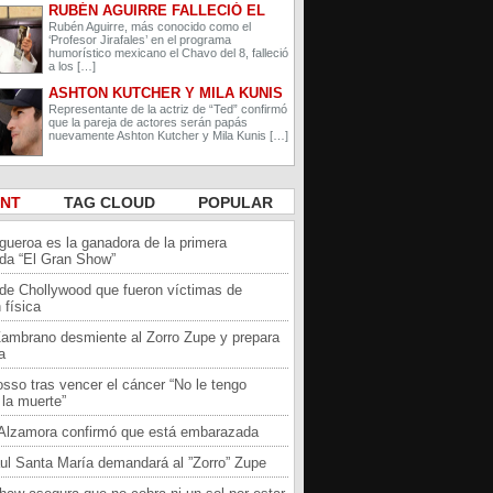
RUBÉN AGUIRRE FALLECIÓ EL
PROFESOR JIRAFALES DE EL
Rubén Aguirre, más conocido como el
‘Profesor Jirafales’ en el programa
CHAVO DEL 8
humorístico mexicano el Chavo del 8, falleció
a los […]
ASHTON KUTCHER Y MILA KUNIS
ESPERAN A SU SEGUNDO HIJO
Representante de la actriz de “Ted” confirmó
que la pareja de actores serán papás
nuevamente Ashton Kutcher y Mila Kunis […]
ENT
TAG CLOUD
POPULAR
igueroa es la ganadora de la primera
da “El Gran Show”
 de Chollywood que fueron víctimas de
 física
Zambrano desmiente al Zorro Zupe y prepara
a
sso tras vencer el cáncer “No le tengo
la muerte”
a Alzamora confirmó que está embarazada
ul Santa María demandará al ”Zorro” Zupe