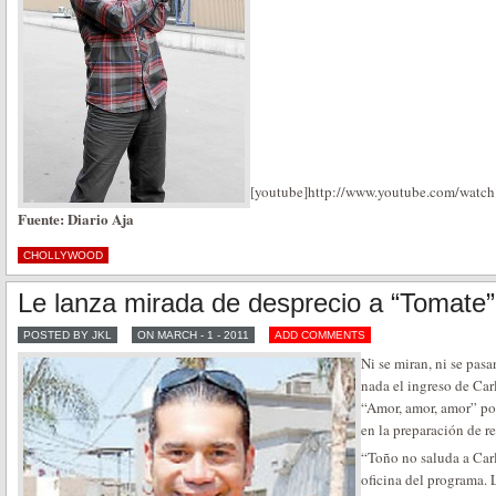
[youtube]http://www.youtube.com/watc
Fuente: Diario Aja
CHOLLYWOOD
Le lanza mirada de desprecio a “Tomate”
POSTED BY JKL
ON MARCH - 1 - 2011
ADD COMMENTS
Ni se miran, ni se pas
nada el ingreso de Ca
“Amor, amor, amor” po
en la preparación de re
“Toño no saluda a Car
oficina del programa. 