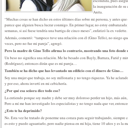
escondida, pues asegur
la inauguración de su
Anita.
“Muchas cosas se han dicho en estos últimos días sobre mi persona, y antes que
parece que alguien busca lucrar conmigo. En primer lugar, no estoy embarazada y 
semanas, si así fuese tendría una barriga de cinco meses”, enfatizó la ex vedette.
Además, comentó: “tampoco tuve una relación con él (Gino Tello), no niego que
veces, pero no fue mi pareja”, agregó.
Pero la madre de Gino Tello afirma lo contrario, mostrando una foto donde s
Un beso no significa una relación. Me he besado con Bayly, Barraza, Farid y mir
(Rodríguez), entonces dirán que es mi pareja…
También se ha dicho que has levantado un edificio con el dinero de Gino…
Soy una mujer que trabaja, no soy millonaria y no tengo riquezas. Ya he aclarad
y por eso, ahora invertí en mi cebichería.
¿Por qué esa señora dice todo eso?
La entiendo porque soy madre y debe ser muy doloroso perder un hijo, más aún, 
Pero a mí me han investigado los especialistas y no tengo nada que ver, entonce
¿Esto te ha deprimido?
No. Esta vez he tratado de ponerme una coraza para seguir trabajando, siempre
es esto y puedo aguantarlo, pero nadie piensa en mi hija, tiene 10 años y es la 