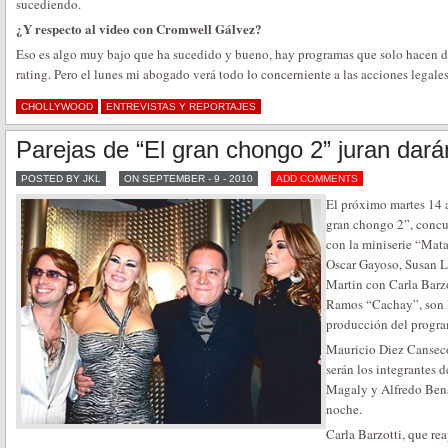
sucediendo.
¿Y respecto al video con Cromwell Gálvez?
Eso es algo muy bajo que ha sucedido y bueno, hay programas que solo hacen d
rating. Pero el lunes mi abogado verá todo lo concerniente a las acciones legal
CHOLLYWOOD
ENTREVISTAS Y REPORTAJES
Parejas de “El gran chongo 2” juran dará
POSTED BY JKL
ON SEPTEMBER - 9 - 2010
ADD COMMENTS
El próximo martes 14 
gran chongo 2”, concu
con la miniserie “Mat
Oscar Gayoso, Susan 
Martin con Carla Barz
Ramos “Cachay”, son la
producción del progra
Mauricio Diez Canseco
serán los integrantes d
Magaly y Alfredo Benav
noche.
Carla Barzotti, que re