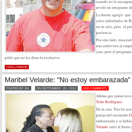
cuando no le encargan u
reveló un integrante d
La fuente agregó que 
celos infundados de R
en su sitio, pero el p
paciencia.
Por otro lado, trasce
una entrevista al emp
yate, pero el program
pidió que no les diera la exclusiva.
CHOLLYWOOD
Maribel Velarde: “No estoy embarazada”
POSTED BY JKL
ON SEPTEMBER - 20 - 2010
ADD COMMENTS
Afirma que jamás tuvo
Toño Rodríguez
.
Da la cara. Tras las ac
pareja del asesinado
G
embarazada y se había
Velarde
salió al frente