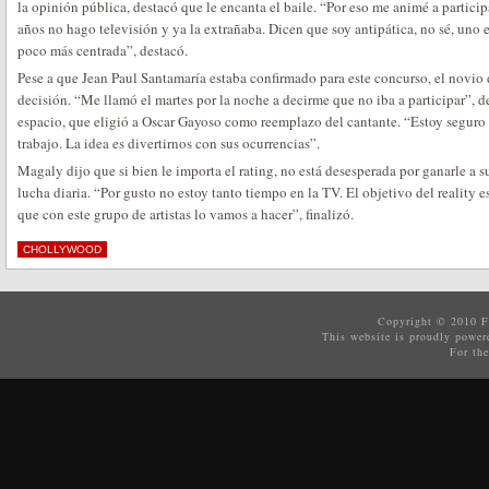
la opinión pública, destacó que le encanta el baile. “Por eso me animé a partici
años no hago televisión y ya la extrañaba. Dicen que soy antipática, no sé, uno
poco más centrada”, destacó.
Pese a que Jean Paul Santamaría estaba confirmado para este concurso, el novio 
decisión. “Me llamó el martes por la noche a decirme que no iba a participar”, 
espacio, que eligió a Oscar Gayoso como reemplazo del cantante. “Estoy seguro 
trabajo. La idea es divertirnos con sus ocurrencias”.
Magaly dijo que si bien le importa el rating, no está desesperada por ganarle a s
lucha diaria. “Por gusto no estoy tanto tiempo en la TV. El objetivo del reality es
que con este grupo de artistas lo vamos a hacer”, finalizó.
CHOLLYWOOD
Copyright © 2010
F
This website is proudly powe
For the