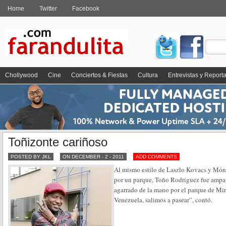
Home
Twitter
Facebook
Chollywood
Cine
Conciertos & Fiestas
Cultura
Entrevistas y Report
Toñizonte cariñoso
POSTED BY JKL
ON DECEMBER - 2 - 2011
ADD COMMENTS
Al mismo estilo de Laszlo Kovacs y Món
por un parque, Toño Rodríguez fue amp
agarrado de la mano por el parque de Mir
Venezuela, salimos a pasear”, contó.