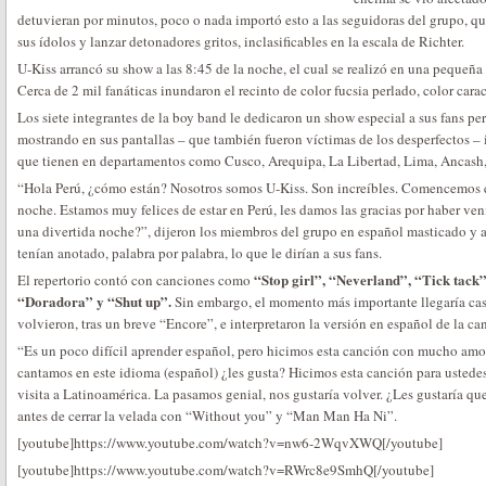
detuvieran por minutos, poco o nada importó esto a las seguidoras del grupo, qu
sus ídolos y lanzar detonadores gritos, inclasificables en la escala de Richter.
U-Kiss arrancó su show a las 8:45 de la noche, el cual se realizó en una pequeñ
Cerca de 2 mil fanáticas inundaron el recinto de color fucsia perlado, color cara
Los siete integrantes de la boy band le dedicaron un show especial a sus fans p
mostrando en sus pantallas – que también fueron víctimas de los desperfectos –
que tienen en departamentos como Cusco, Arequipa, La Libertad, Lima, Ancash, 
“Hola Perú, ¿cómo están? Nosotros somos U-Kiss. Son increíbles. Comencemos es
noche. Estamos muy felices de estar en Perú, les damos las gracias por haber veni
una divertida noche?”, dijeron los miembros del grupo en español masticado y
tenían anotado, palabra por palabra, lo que le dirían a sus fans.
“Stop girl”, “Neverland”, “Tick tack
El repertorio contó con canciones como
“Doradora” y “Shut up”.
Sin embargo, el momento más importante llegaría casi
volvieron, tras un breve “Encore”, e interpretaron la versión en español de la c
“Es un poco difícil aprender español, pero hicimos esta canción con mucho amor
cantamos en este idioma (español) ¿les gusta? Hicimos esta canción para ustedes
visita a Latinoamérica. La pasamos genial, nos gustaría volver. ¿Les gustaría qu
antes de cerrar la velada con “Without you” y “Man Man Ha Ni”.
[youtube]https://www.youtube.com/watch?v=nw6-2WqvXWQ[/youtube]
[youtube]https://www.youtube.com/watch?v=RWrc8e9SmhQ[/youtube]