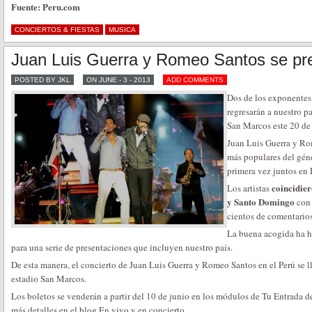
Fuente: Peru.com
CONCIERTOS & FIESTAS
MUSICA
Juan Luis Guerra y Romeo Santos se pr
POSTED BY JKL
ON JUNE - 3 - 2013
ADD COMMENTS
Dos de los exponentes
regresarán a nuestro pa
San Marcos este 20 de 
Juan Luis Guerra y Ro
más populares del géne
primera vez juntos en
coincidier
Los artistas
y Santo Domingo
con 
cientos de comentarios
La buena acogida ha h
para una serie de presentaciones que incluyen nuestro país.
De esta manera, el concierto de Juan Luis Guerra y Romeo Santos en el Perú se l
estadio San Marcos.
Los boletos se venderán a partir del 10 de junio en los módulos de Tu Entrada 
más detalles en el blog En vivo y en concierto.