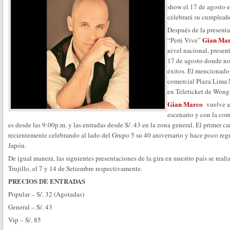
show el 17 de agosto e
celebrará su cumpleañ
Después de la presenta
Gian Ma
“Perú Vive”
nivel nacional, presen
17 de agosto donde no
éxitos. El mencionado 
comercial Plaza Lima N
en Teleticket de Wong
Gian Marco
vuelve a 
escenario y con la com
es desde las 9:00p.m. y las entradas desde S/. 43 en la zona general. El primer c
recientemente celebrando al lado del Grupo 5 su 40 aniversario y hace poco regr
Japón.
De igual manera, las siguientes presentaciones de la gira en nuestro país se real
Trujillo, el 7 y 14 de Setiembre respectivamente.
PRECIOS DE ENTRADAS
Popular – S/. 32 (Agotadas)
General – S/. 43
Vip – S/. 85