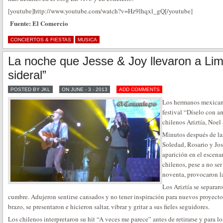
[youtube]http://www.youtube.com/watch?v=Hz9lhqxl_gQ[/youtube]
Fuente: El Comercio
CONCIERTOS & FIESTAS
MUSICA
La noche que Jesse & Joy llevaron a Lim
sideral”
POSTED BY JKL
ON JUNE - 3 - 2013
ADD COMMENTS
Los hermanos mexicano
festival “Díselo con a
chilenos Ariztía, Noel
Minutos después de la
Soledad, Rosario y Jos
aparición en el escena
chilenos, pese a no ser
noventa, provocaron la
Los Ariztía se separa
cumbre. Adujeron sentirse cansados y no tener inspiración para nuevos proyecto
brazo, se presentaron e hicieron saltar, vibrar y gritar a sus fieles seguidores.
Los chilenos interpretaron su hit “A veces me parece” antes de retirarse y para 