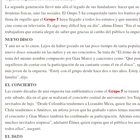
La segunda generación llevó más allá el legado de sus fundadores: hacer que su 
fronteras físicas, sino las sociales. El Grupo 5 ha conquistado tanto los barrios
Grupo 5
llena de orgullo que el
haya llegado a todos los estratos y que nuestra 
cine como en televisión. Es algo muy difícil hoy en día”, afirma Élmer. “Era el 
trabajadora que estaría alegre de saber que gracias al cariño del público la orque
NUEVO DISCO
Y aún no se lo creen. Lejos de haber gozado en tan poco tiempo de tanta popula
nuevo disco sonando en las radios y en sus conciertos. Se trata de “El ritmo de m
tema del mismo nombre compuesto por Gian Marco y canciones como “Qué pen
orgullosos de contar con la participación de un cantante como él en el disco”, 
más joven de la orquesta. “Estoy con el grupo desde hace dos o tres años. Estoy
familia”, dijo.
EL CONCIERTO
Grupo 5
Las cuatro décadas de una orquesta tan emblemática como el
se tienen 
este sábado, día en el que se realizará el concierto central de aniversario, los 
invitados de lujo. “Desde Colombia tendremos a Lizandro Meza, quien fue un a
Chile tendremos a Américo, un artista joven que ha grabado varios temas nuestr
el concierto y Gian Marco también ha confirmado su participación. Además est
muchos invitados sorpresa”, adelantó Élmer, quien espera que el público los a
todos ellos”, aseguró.
EL DATO