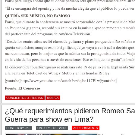
Fonsi para luego contar que su doble peruano será quien precisamente abra su s
“Él se encargará del opening y me da mucha alegría que el público lo pueda ver e
QUERÍA SER MÚSICO, NO FAMOSO
Fonsi, que durante la conferencia se mostró sorprendido con la presencia de Ma
en Pequeños gigantes, recordó sus inicios en la música, que se remontan tambi
del participante del programa de América Televisión.
“Desde los cuatro años recibí clases de guitarra y piano porque de niño soñaba 
quería ser músico; aunque eso no significa que yo vaya a venir acá a decirte que
me reconozcan, pero lo mejor es que la música sea la protagonista de todo. Viaj
en la vida de las personas a través de canciones. Eso es lo que me gusta”, afirmó
El concierto del puertorriqueño se realizará este 19 de julio en la Explanada S
a la venta en Teleticket de Wong y Metro y en las tiendas Ripley.
[youtube]http://www.youtube.com/watch?v=dqfso117P1w[/youtube]
Fuente: El Comercio
CONCIERTOS & FIESTAS
MUSICA
¿Qué requerimientos pidieron Romeo Sa
Guerra para show en Lima?
POSTED BY JKL
ON JULY - 18 - 2013
ADD COMMENTS