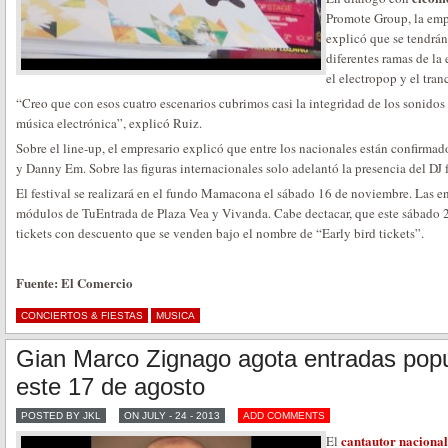
Promote Group, la emp
explicó que se tendrán
diferentes ramas de la 
el electropop y el tran
“Creo que con esos cuatro escenarios cubrimos casi la integridad de los sonidos
música electrónica”, explicó Ruiz.
Sobre el line-up, el empresario explicó que entre los nacionales están confirma
y Danny Em. Sobre las figuras internacionales solo adelantó la presencia del DJ 
El festival se realizará en el fundo Mamacona el sábado 16 de noviembre. Las ent
módulos de TuEntrada de Plaza Vea y Vivanda. Cabe dectacar, que este sábado 24
tickets con descuento que se venden bajo el nombre de “Early bird tickets”.
Fuente: El Comercio
CONCIERTOS & FIESTAS
MUSICA
Gian Marco Zignago agota entradas pop
este 17 de agosto
POSTED BY JKL
ON JULY - 24 - 2013
ADD COMMENTS
cantautor nacional
El