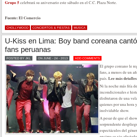
Grupo 5
celebrará su aniversario este sábado en el C.C. Plaza Norte.
Fuente: El Comercio
CHOLLYWOOD
CONCIERTOS & FIESTAS
MUSICA
U-Kiss en Lima: Boy band coreana cantó
fans peruanas
POSTED BY JKL
ON JUNE - 24 - 2013
ADD COMMENTS
El grupo coreano le r
fans, a menos de un añ
Lee más detalles
país.
Ni la noche más fría d
incondicionales e hist
disfrutaron de una vel
quienes por una hora 
inolvidable show.
A pesar de que el show
sorprendente despliegu
espectáculos del géne
encima se vio afectado