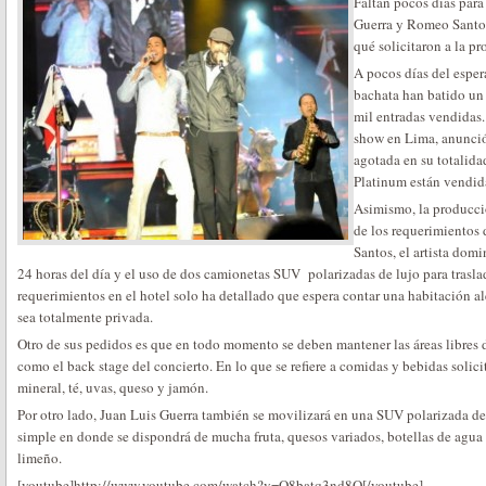
Faltan pocos días para
Guerra y Romeo Santos
qué solicitaron a la p
A pocos días del esper
bachata han batido un 
mil entradas vendidas
show en Lima, anunció 
agotada en su totalida
Platinum están vendid
Asimismo, la producci
de los requerimientos 
Santos, el artista dom
24 horas del día y el uso de dos camionetas SUV polarizadas de lujo para traslad
requerimientos en el hotel solo ha detallado que espera contar una habitación al
sea totalmente privada.
Otro de sus pedidos es que en todo momento se deben mantener las áreas libres de
como el back stage del concierto. En lo que se refiere a comidas y bebidas solici
mineral, té, uvas, queso y jamón.
Por otro lado, Juan Luis Guerra también se movilizará en una SUV polarizada de
simple en donde se dispondrá de mucha fruta, quesos variados, botellas de agua 
limeño.
[youtube]http://www.youtube.com/watch?v=O8batq3nd8Q[/youtube]