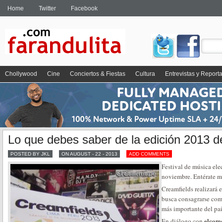
Home
Twitter
Facebook
Chollywood
Cine
Conciertos & Fiestas
Cultura
Entrevistas y Report
Lo que debes saber de la edición 2013 d
POSTED BY JKL
ON AUGUST - 22 - 2013
ADD COMMENTS
Festival de música elec
noviembre. Entérate má
Creamfields realizará 
busca consagrarse como
más importante del paí
elcom
En diálogo con