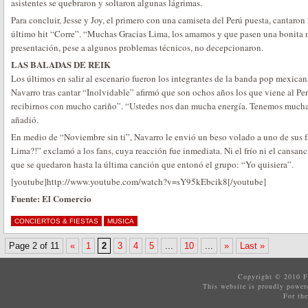
asistentes se quebraron y soltaron algunas lágrimas.
Para concluir, Jesse y Joy, el primero con una camiseta del Perú puesta, cantaron
último hit “Corre”. “Muchas Gracias Lima, los amamos y que pasen una bonita 
presentación, pese a algunos problemas técnicos, no decepcionaron.
LAS BALADAS DE REIK
Los últimos en salir al escenario fueron los integrantes de la banda pop mexican
Navarro tras cantar “Inolvidable” afirmó que son ochos años los que viene al Pe
recibirnos con mucho cariño”. “Ustedes nos dan mucha energía. Tenemos mucha
añadió.
En medio de “Noviembre sin ti”, Navarro le envió un beso volado a uno de sus f
Lima?!” exclamó a los fans, cuya reacción fue inmediata. Ni el frío ni el cansan
que se quedaron hasta la última canción que entonó el grupo: “Yo quisiera”.
[youtube]http://www.youtube.com/watch?v=sY95kEbcik8[/youtube]
Fuente: El Comercio
CONCIERTOS & FIESTAS
MUSICA
Page 2 of 11
«
1
2
3
4
5
...
10
...
»
Last »
Copyright © 2010
F
This website is proudly powe
For the