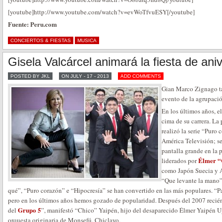
[youtube]http://www.youtube.com/watch?v=evWoTfvuESY[/youtube]
Fuente: Peru.com
CONCIERTOS & FIESTAS
MUSICA
Gisela Valcárcel animará la fiesta de ani
POSTED BY JKL
ON JULY - 17 - 2013
ADD COMMENTS
Gian Marco Zignago ta
evento de la agrupaci
En los últimos años, e
cima de su carrera. L
realizó la serie “Puro 
América Televisión; se 
pantalla grande en la 
Élmer “
liderados por
como Japón Suecia y 
“Que levante la mano”
qué”, “Puro corazón” e “Hipocresía” se han convertido en las más populares. “
pero en los últimos años hemos gozado de popularidad. Después del 2007 recié
Grupo 5
del
”, manifestó “Chico” Yaipén, hijo del desaparecido Élmer Yaipén U
orquesta originaria de Monsefú, Chiclayo.