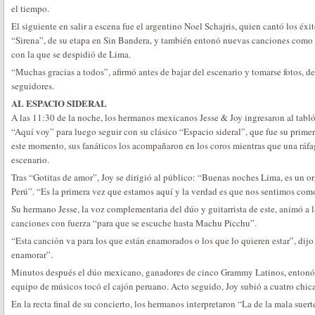
el tiempo.
El siguiente en salir a escena fue el argentino Noel Schajris, quien cantó los éxi
“Sirena”, de su etapa en Sin Bandera, y también entonó nuevas canciones com
con la que se despidió de Lima.
“Muchas gracias a todos”, afirmó antes de bajar del escenario y tomarse fotos, d
seguidores.
AL ESPACIO SIDERAL
A las 11:30 de la noche, los hermanos mexicanos Jesse & Joy ingresaron al tabl
“Aquí voy” para luego seguir con su clásico “Espacio sideral”, que fue su primer 
este momento, sus fanáticos los acompañaron en los coros mientras que una ráfag
escenario.
Tras “Gotitas de amor”, Joy se dirigió al público: “Buenas noches Lima, es un org
Perú”. “Es la primera vez que estamos aquí y la verdad es que nos sentimos como
Su hermano Jesse, la voz complementaria del dúo y guitarrista de este, animó a la
canciones con fuerza “para que se escuche hasta Machu Picchu”.
“Esta canción va para los que están enamorados o los que lo quieren estar”, dijo
enamorar”.
Minutos después el dúo mexicano, ganadores de cinco Grammy Latinos, entonó 
equipo de músicos tocó el cajón peruano. Acto seguido, Joy subió a cuatro chica
En la recta final de su concierto, los hermanos interpretaron “La de la mala sue