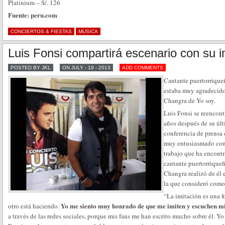
Platinium – S/. 126
Fuente: peru.com
CONCIERTOS & FIESTAS
MUSICA
Luis Fonsi compartirá escenario con su 
POSTED BY JKL
ON JULY - 19 - 2013
ADD COMMENTS
Cantante puertorriqueñ
estaba muy agradecido 
Changra de Yo soy.
Luis Fonsi se reencont
años después de su últ
conferencia de prensa 
muy entusiasmado con 
trabajo que ha encontra
cantante puertorriqueñ
Changra realizó de él 
la que consideró como
“La imitación es una f
Yo me siento muy honrado de que me imiten y escuchen m
otro está haciendo.
a través de las redes sociales, porque mis fans me han escrito mucho sobre él. Y